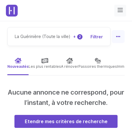
La Guérinière (Toute la ville)
+
Filtrer
2
Nouveautés
Les plus rentables
A rénover
Passoires thermiques
Immeubl
Aucune annonce ne correspond, pour
l’instant, à votre recherche.
Etendre mes critères de recherche