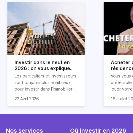
Investir dans le neuf en
Acheter o
2026 : on vous explique
résidence
tout !
règle sim
Les particuliers et investisseurs
Vous vous 
révélée
sont toujours plus nombreux
préférable
pour investir dans l’immobilier
louer votr
neuf. En effet, il existe de
principale ?
Souvent, o
22 Avril 2026
16 Juillet 2
nombreux avantages à choisir
expert en 
affirmation
ce type de bien. Nous vous
une décisi
comme "loue
expliquons tout dans cet
règle simpl
l'argent par
article.
peut vous 
faut invest
seulement 
principale 
Nos services
Où investir en 2026