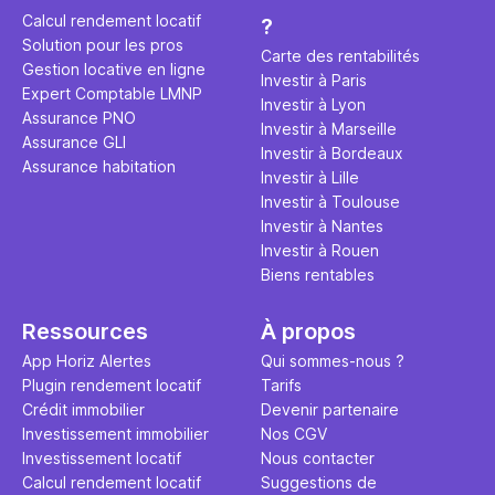
éviter des
avenir". Ce
Calcul rendement locatif
?
Cette vidé
est bien p
Solution pour les pros
ce secret 
études et s
Carte des rentabilités
Gestion locative en ligne
transforme
financière
Investir à Paris
Expert Comptable LMNP
traditionne
mener à de
Investir à Lyon
Assurance PNO
question.
sans jamais
Investir à Marseille
Assurance GLI
points de 
Investir à Bordeaux
Assurance habitation
propose un
Investir à Lille
et accessib
Investir à Toulouse
Investir à Nantes
Investir à Rouen
Biens rentables
Ressources
À propos
App Horiz Alertes
Qui sommes-nous ?
Plugin rendement locatif
Tarifs
Crédit immobilier
Devenir partenaire
Investissement immobilier
Nos CGV
Investissement locatif
Nous contacter
Calcul rendement locatif
Suggestions de