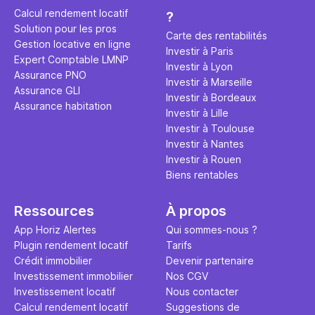
éviter des
avenir". Ce
Calcul rendement locatif
?
Cette vidé
est bien p
Solution pour les pros
ce secret 
études et s
Carte des rentabilités
Gestion locative en ligne
transforme
financière
Investir à Paris
Expert Comptable LMNP
traditionne
mener à de
Investir à Lyon
Assurance PNO
question.
sans jamais
Investir à Marseille
Assurance GLI
points de 
Investir à Bordeaux
Assurance habitation
propose un
Investir à Lille
et accessib
Investir à Toulouse
Investir à Nantes
Investir à Rouen
Biens rentables
Ressources
À propos
App Horiz Alertes
Qui sommes-nous ?
Plugin rendement locatif
Tarifs
Crédit immobilier
Devenir partenaire
Investissement immobilier
Nos CGV
Investissement locatif
Nous contacter
Calcul rendement locatif
Suggestions de