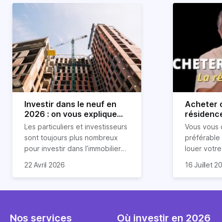
Investir dans le neuf en
Acheter o
2026 : on vous explique
résidence
tout !
règle sim
Les particuliers et investisseurs
Vous vous 
révélée
sont toujours plus nombreux
préférable
pour investir dans l’immobilier
louer votr
neuf. En effet, il existe de
principale ?
Souvent, o
22 Avril 2026
16 Juillet 2
nombreux avantages à choisir
expert en 
affirmation
ce type de bien. Nous vous
une décisi
comme "loue
expliquons tout dans cet
règle simpl
l'argent par
article.
peut vous 
faut invest
seulement 
principale 
Nos services
Où investir en 2026