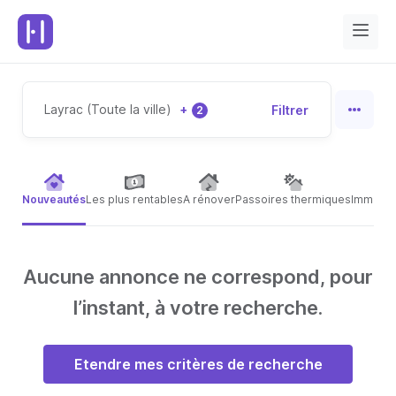
Layrac (Toute la ville)
+
Filtrer
2
Nouveautés
Les plus rentables
A rénover
Passoires thermiques
Immeubl
Aucune annonce ne correspond, pour
l’instant, à votre recherche.
Etendre mes critères de recherche