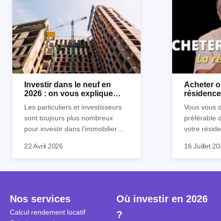
Investir dans le neuf en
Acheter o
2026 : on vous explique
résidence 
tout !
règle sim
Les particuliers et investisseurs
Vous vous d
sont toujours plus nombreux
préférable 
pour investir dans l’immobilier
votre réside
neuf. En effet, il existe de
Inutile d'êt
Souvent, o
22 Avril 2026
16 Juillet 2
nombreux avantages à choisir ce
pour prendr
affirmation
type de bien. Nous vous
éclairée. U
"louer, c'est
expliquons tout dans cet article.
la règle de
fenêtres" ou
à trancher 
sa résidenc
secondes et
sécuriser so
Nos services
Où investir en 2026
coûteuses. 
Cependant, l
Calcul rendement locatif
?
révèle ce s
plus nuancé