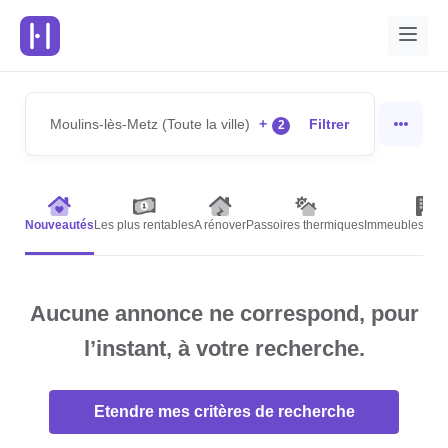
Moulins-lès-Metz (Toute la ville)
+
Filtrer
2
Nouveautés
Les plus rentables
A rénover
Passoires thermiques
Immeubles de r
Aucune annonce ne correspond, pour
l’instant, à votre recherche.
Etendre mes critères de recherche