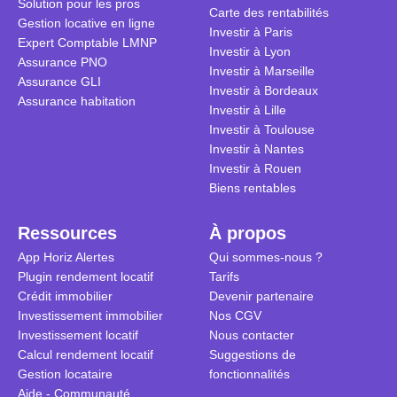
Solution pour les pros
transforme 
simulations
Carte des rentabilités
Gestion locative en ligne
traditionnel
complexes 
Investir à Paris
Expert Comptable LMNP
débats sans
Investir à Lyon
Assurance PNO
réconcilier 
Investir à Marseille
Assurance GLI
vue. Cette 
Investir à Bordeaux
Assurance habitation
approche si
Investir à Lille
tous.
Investir à Toulouse
Investir à Nantes
Investir à Rouen
Biens rentables
Ressources
À propos
App Horiz Alertes
Qui sommes-nous ?
Plugin rendement locatif
Tarifs
Crédit immobilier
Devenir partenaire
Investissement immobilier
Nos CGV
Investissement locatif
Nous contacter
Calcul rendement locatif
Suggestions de
Gestion locataire
fonctionnalités
Aide - Communauté