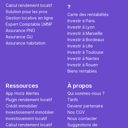
éviter des
avenir". Ce
Calcul rendement locatif
?
Cette vidé
est bien p
Solution pour les pros
ce secret 
études et s
Carte des rentabilités
Gestion locative en ligne
transforme
financière
Investir à Paris
Expert Comptable LMNP
traditionne
mener à de
Investir à Lyon
Assurance PNO
question.
sans jamais
Investir à Marseille
Assurance GLI
points de 
Investir à Bordeaux
Assurance habitation
propose un
Investir à Lille
et accessib
Investir à Toulouse
Investir à Nantes
Investir à Rouen
Biens rentables
Ressources
À propos
App Horiz Alertes
Qui sommes-nous ?
Plugin rendement locatif
Tarifs
Crédit immobilier
Devenir partenaire
Investissement immobilier
Nos CGV
Investissement locatif
Nous contacter
Calcul rendement locatif
Suggestions de