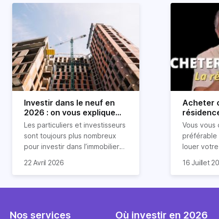
Investir dans le neuf en
Acheter o
2026 : on vous explique
résidence
tout !
règle sim
Les particuliers et investisseurs
Vous vous 
révélée
sont toujours plus nombreux
préférable
pour investir dans l’immobilier
louer votr
neuf. En effet, il existe de
principale ?
Souvent, o
22 Avril 2026
16 Juillet 2
nombreux avantages à choisir
expert en 
affirmation
ce type de bien. Nous vous
une décisi
comme "loue
expliquons tout dans cet
règle simpl
l'argent par
article.
peut vous 
faut invest
seulement 
principale 
Nos services
Où investir en 2026