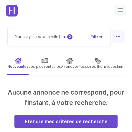
Nancray (Toute la ville)
+
Filtrer
2
Nouveautés
Les plus rentables
A rénover
Passoires thermiques
Immeubl
Aucune annonce ne correspond, pour
l’instant, à votre recherche.
Etendre mes critères de recherche