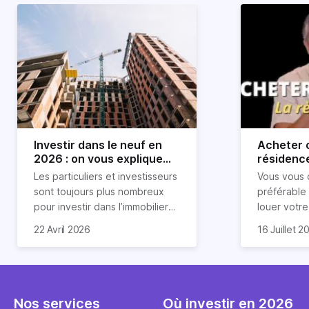
Investir dans le neuf en
Acheter o
2026 : on vous explique
résidence
tout !
règle sim
Les particuliers et investisseurs
Vous vous 
révélée
sont toujours plus nombreux
préférable
pour investir dans l’immobilier
louer votr
neuf. En effet, il existe de
principale ?
Souvent, o
22 Avril 2026
16 Juillet 2
nombreux avantages à choisir
expert en 
affirmation
ce type de bien. Nous vous
une décisi
comme "loue
expliquons tout dans cet
règle simpl
l'argent par
article.
peut vous 
faut invest
seulement 
principale 
Nos services
Où investir en 2026