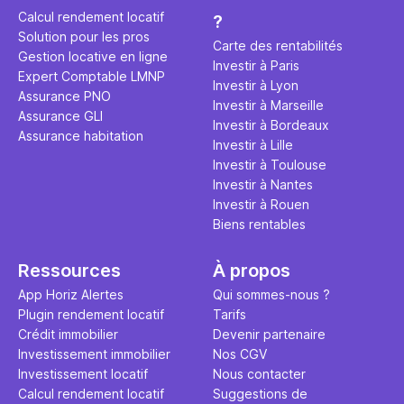
éviter des
avenir". Ce
Calcul rendement locatif
?
Cette vidé
est bien p
Solution pour les pros
ce secret 
études et s
Carte des rentabilités
Gestion locative en ligne
transforme
financière
Investir à Paris
Expert Comptable LMNP
traditionne
mener à de
Investir à Lyon
Assurance PNO
question.
sans jamais
Investir à Marseille
Assurance GLI
points de 
Investir à Bordeaux
Assurance habitation
propose un
Investir à Lille
et accessib
Investir à Toulouse
Investir à Nantes
Investir à Rouen
Biens rentables
Ressources
À propos
App Horiz Alertes
Qui sommes-nous ?
Plugin rendement locatif
Tarifs
Crédit immobilier
Devenir partenaire
Investissement immobilier
Nos CGV
Investissement locatif
Nous contacter
Calcul rendement locatif
Suggestions de