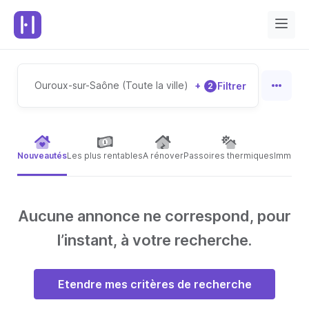
Ouroux-sur-Saône (Toute la ville)
+
Filtrer
2
Nouveautés
Les plus rentables
A rénover
Passoires thermiques
Immeubl
Aucune annonce ne correspond, pour
l’instant, à votre recherche.
Etendre mes critères de recherche