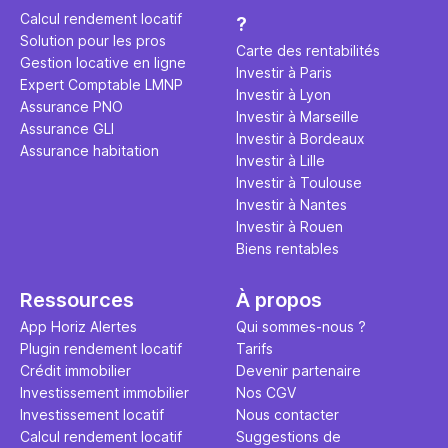
éviter des
avenir". Ce
Calcul rendement locatif
?
Cette vidé
est bien p
Solution pour les pros
ce secret 
études et s
Carte des rentabilités
Gestion locative en ligne
transforme
financière
Investir à Paris
Expert Comptable LMNP
traditionne
mener à de
Investir à Lyon
Assurance PNO
question.
sans jamais
Investir à Marseille
Assurance GLI
points de 
Investir à Bordeaux
Assurance habitation
propose un
Investir à Lille
et accessib
Investir à Toulouse
Investir à Nantes
Investir à Rouen
Biens rentables
Ressources
À propos
App Horiz Alertes
Qui sommes-nous ?
Plugin rendement locatif
Tarifs
Crédit immobilier
Devenir partenaire
Investissement immobilier
Nos CGV
Investissement locatif
Nous contacter
Calcul rendement locatif
Suggestions de