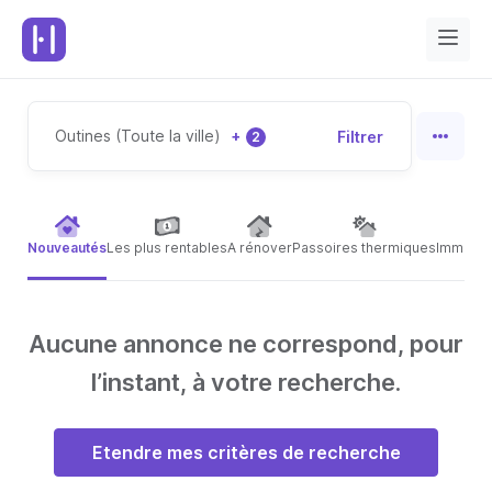
Outines (Toute la ville)
+
Filtrer
2
Nouveautés
Les plus rentables
A rénover
Passoires thermiques
Immeubl
Aucune annonce ne correspond, pour
l’instant, à votre recherche.
Etendre mes critères de recherche