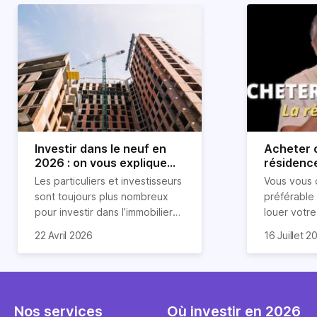
Investir dans le neuf en
Acheter o
2026 : on vous explique
résidence
tout !
règle sim
Les particuliers et investisseurs
Vous vous 
révélée
sont toujours plus nombreux
préférable
pour investir dans l’immobilier
louer votr
neuf. En effet, il existe de
principale ?
Souvent, o
22 Avril 2026
16 Juillet 2
nombreux avantages à choisir
expert en 
affirmation
ce type de bien. Nous vous
une décisi
comme "loue
expliquons tout dans cet
règle simpl
l'argent par
article.
peut vous 
faut invest
seulement 
principale 
Nos services
Où investir en 2026