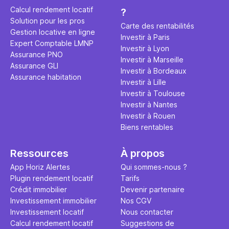
éviter des
avenir". Ce
Calcul rendement locatif
?
Cette vidé
est bien p
Solution pour les pros
ce secret 
études et s
Carte des rentabilités
Gestion locative en ligne
transforme
financière
Investir à Paris
Expert Comptable LMNP
traditionne
mener à de
Investir à Lyon
Assurance PNO
question.
sans jamais
Investir à Marseille
Assurance GLI
points de 
Investir à Bordeaux
Assurance habitation
propose un
Investir à Lille
et accessib
Investir à Toulouse
Investir à Nantes
Investir à Rouen
Biens rentables
Ressources
À propos
App Horiz Alertes
Qui sommes-nous ?
Plugin rendement locatif
Tarifs
Crédit immobilier
Devenir partenaire
Investissement immobilier
Nos CGV
Investissement locatif
Nous contacter
Calcul rendement locatif
Suggestions de