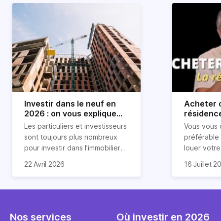
Investir dans le neuf en
Acheter o
2026 : on vous explique
résidence
tout !
règle sim
Les particuliers et investisseurs
Vous vous 
révélée
sont toujours plus nombreux
préférable
pour investir dans l’immobilier
louer votr
neuf. En effet, il existe de
principale ?
Souvent, o
22 Avril 2026
16 Juillet 2
nombreux avantages à choisir
expert en 
affirmation
ce type de bien. Nous vous
une décisi
comme "loue
expliquons tout dans cet
règle simpl
l'argent par
article.
peut vous 
faut invest
seulement 
principale 
Nos services
Où investir en 2026