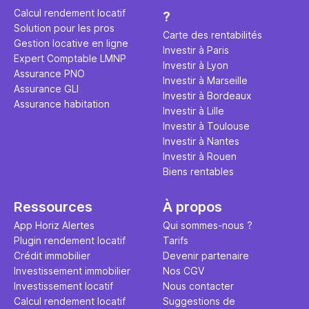
éviter des
avenir". Ce
Calcul rendement locatif
?
Cette vidé
est bien p
Solution pour les pros
ce secret 
études et s
Carte des rentabilités
Gestion locative en ligne
transforme
financière
Investir à Paris
Expert Comptable LMNP
traditionne
mener à de
Investir à Lyon
Assurance PNO
question.
sans jamais
Investir à Marseille
Assurance GLI
points de 
Investir à Bordeaux
Assurance habitation
propose un
Investir à Lille
et accessib
Investir à Toulouse
Investir à Nantes
Investir à Rouen
Biens rentables
Ressources
À propos
App Horiz Alertes
Qui sommes-nous ?
Plugin rendement locatif
Tarifs
Crédit immobilier
Devenir partenaire
Investissement immobilier
Nos CGV
Investissement locatif
Nous contacter
Calcul rendement locatif
Suggestions de