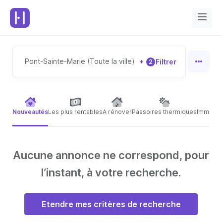
Pont-Sainte-Marie (Toute la ville)
+
Filtrer
2
Nouveautés
Les plus rentables
A rénover
Passoires thermiques
Immeubl
Aucune annonce ne correspond, pour
l’instant, à votre recherche.
Etendre mes critères de recherche