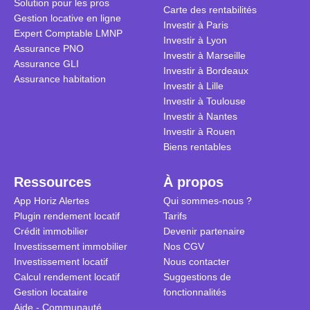
Solution pour les pros
transforme 
simulations
Carte des rentabilités
Gestion locative en ligne
traditionnel
complexes 
Investir à Paris
Expert Comptable LMNP
débats sans
Investir à Lyon
Assurance PNO
réconcilier 
Investir à Marseille
Assurance GLI
vue. Cette 
Investir à Bordeaux
Assurance habitation
approche si
Investir à Lille
tous.
Investir à Toulouse
Investir à Nantes
Investir à Rouen
Biens rentables
Ressources
À propos
App Horiz Alertes
Qui sommes-nous ?
Plugin rendement locatif
Tarifs
Crédit immobilier
Devenir partenaire
Investissement immobilier
Nos CGV
Investissement locatif
Nous contacter
Calcul rendement locatif
Suggestions de
Gestion locataire
fonctionnalités
Aide - Communauté