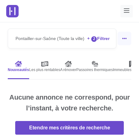
Pontailler-sur-Saône (Toute la ville)
+
Filtrer
2
Nouveautés
Les plus rentables
A rénover
Passoires thermiques
Immeubles de r
Aucune annonce ne correspond, pour
l’instant, à votre recherche.
Etendre mes critères de recherche