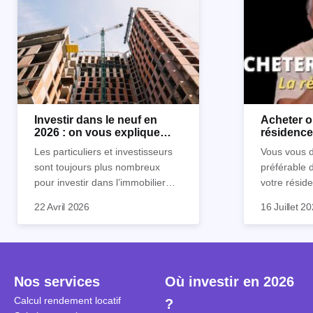
Investir dans le neuf en
Acheter o
2026 : on vous explique
résidence 
tout !
règle sim
Les particuliers et investisseurs
Vous vous d
sont toujours plus nombreux
préférable 
pour investir dans l’immobilier
votre réside
neuf. En effet, il existe de
Inutile d'êt
Souvent, o
22 Avril 2026
16 Juillet 2
nombreux avantages à choisir ce
pour prendr
affirmation
type de bien. Nous vous
éclairée. U
"louer, c'est
expliquons tout dans cet article.
la règle de
fenêtres" ou
à trancher 
sa résidenc
secondes et
sécuriser so
Nos services
Où investir en 2026
coûteuses. 
Cependant, l
Calcul rendement locatif
?
révèle ce s
plus nuancé