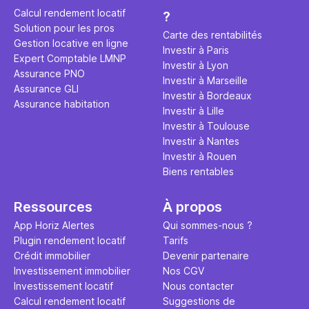
éviter des
avenir". Ce
Calcul rendement locatif
?
Cette vidé
est bien p
Solution pour les pros
ce secret 
études et s
Carte des rentabilités
Gestion locative en ligne
transforme
financière
Investir à Paris
Expert Comptable LMNP
traditionne
mener à de
Investir à Lyon
Assurance PNO
question.
sans jamais
Investir à Marseille
Assurance GLI
points de 
Investir à Bordeaux
Assurance habitation
propose un
Investir à Lille
et accessib
Investir à Toulouse
Investir à Nantes
Investir à Rouen
Biens rentables
Ressources
À propos
App Horiz Alertes
Qui sommes-nous ?
Plugin rendement locatif
Tarifs
Crédit immobilier
Devenir partenaire
Investissement immobilier
Nos CGV
Investissement locatif
Nous contacter
Calcul rendement locatif
Suggestions de