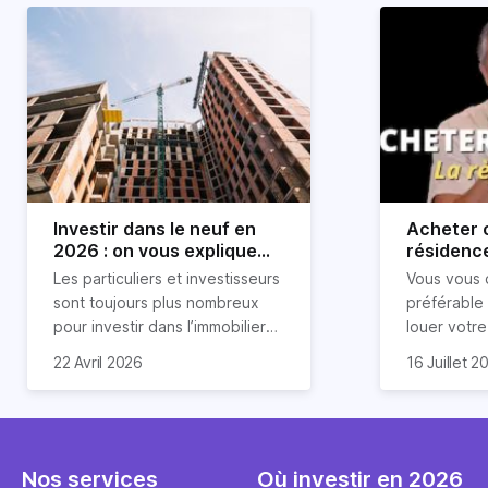
Investir dans le neuf en
Acheter o
2026 : on vous explique
résidence
tout !
règle sim
Les particuliers et investisseurs
Vous vous 
révélée
sont toujours plus nombreux
préférable
pour investir dans l’immobilier
louer votr
neuf. En effet, il existe de
principale ?
Souvent, o
22 Avril 2026
16 Juillet 2
nombreux avantages à choisir
expert en 
affirmation
ce type de bien. Nous vous
une décisi
comme "loue
expliquons tout dans cet
règle simpl
l'argent par
article.
peut vous 
faut invest
seulement 
principale 
Nos services
Où investir en 2026