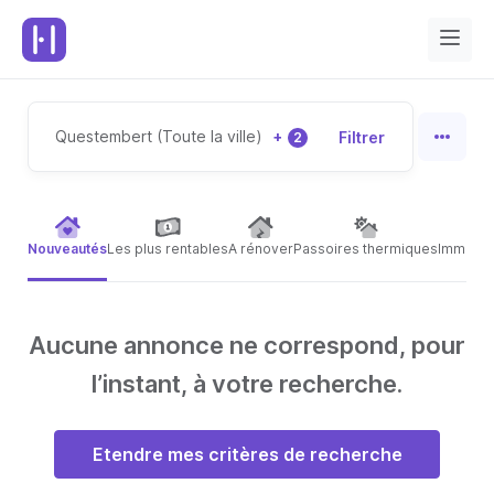
Questembert (Toute la ville)
+
Filtrer
2
Nouveautés
Les plus rentables
A rénover
Passoires thermiques
Immeubl
Aucune annonce ne correspond, pour
l’instant, à votre recherche.
Etendre mes critères de recherche