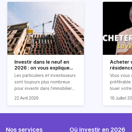
Investir dans le neuf en
Acheter o
2026 : on vous explique
résidence
tout !
règle sim
Les particuliers et investisseurs
Vous vous 
révélée
sont toujours plus nombreux
préférable
pour investir dans l’immobilier
louer votr
neuf. En effet, il existe de
principale ?
Souvent, o
22 Avril 2026
16 Juillet 2
nombreux avantages à choisir
expert en 
affirmation
ce type de bien. Nous vous
une décisi
comme "loue
expliquons tout dans cet
règle simpl
l'argent par
article.
peut vous 
faut invest
seulement 
principale 
Nos services
Où investir en 2026