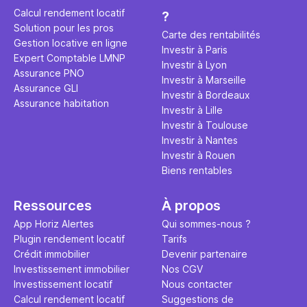
éviter des
avenir". Ce
Calcul rendement locatif
?
Cette vidé
est bien p
Solution pour les pros
ce secret 
études et s
Carte des rentabilités
Gestion locative en ligne
transforme
financière
Investir à Paris
Expert Comptable LMNP
traditionne
mener à de
Investir à Lyon
Assurance PNO
question.
sans jamais
Investir à Marseille
Assurance GLI
points de 
Investir à Bordeaux
Assurance habitation
propose un
Investir à Lille
et accessib
Investir à Toulouse
Investir à Nantes
Investir à Rouen
Biens rentables
Ressources
À propos
App Horiz Alertes
Qui sommes-nous ?
Plugin rendement locatif
Tarifs
Crédit immobilier
Devenir partenaire
Investissement immobilier
Nos CGV
Investissement locatif
Nous contacter
Calcul rendement locatif
Suggestions de