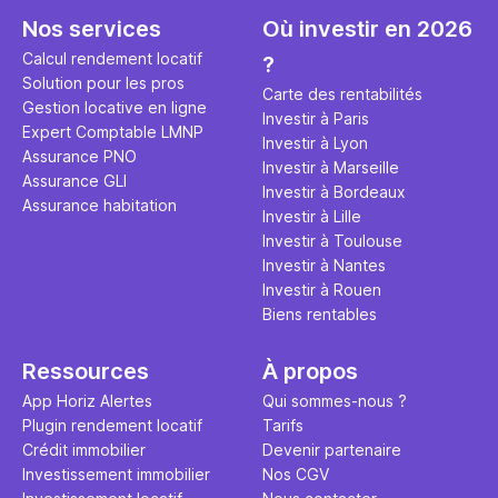
seulement 
principale 
Nos services
Où investir en 2026
éviter des
avenir". Ce
Calcul rendement locatif
?
Cette vidé
est bien p
Solution pour les pros
ce secret 
études et s
Carte des rentabilités
Gestion locative en ligne
transforme
financière
Investir à Paris
Expert Comptable LMNP
traditionne
mener à de
Investir à Lyon
Assurance PNO
question.
sans jamais
Investir à Marseille
Assurance GLI
points de 
Investir à Bordeaux
Assurance habitation
propose un
Investir à Lille
et accessib
Investir à Toulouse
Investir à Nantes
Investir à Rouen
Biens rentables
Ressources
À propos
App Horiz Alertes
Qui sommes-nous ?
Plugin rendement locatif
Tarifs
Crédit immobilier
Devenir partenaire
Investissement immobilier
Nos CGV