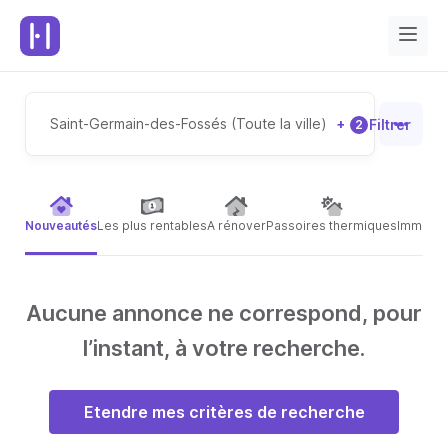
Saint-Germain-des-Fossés (Toute la ville)
+
Filtrer
2
Nouveautés
Les plus rentables
A rénover
Passoires thermiques
Immeubl
Aucune annonce ne correspond, pour
l’instant, à votre recherche.
Etendre mes critères de recherche