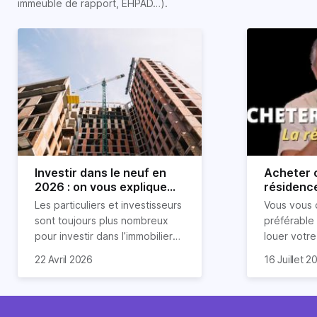
immeuble de rapport, EHPAD…).
Investir dans le neuf en
Acheter o
2026 : on vous explique
résidence
tout !
règle sim
Les particuliers et investisseurs
Vous vous 
révélée
sont toujours plus nombreux
préférable
pour investir dans l’immobilier
louer votr
neuf. En effet, il existe de
principale ?
Souvent, o
22 Avril 2026
16 Juillet 2
nombreux avantages à choisir
expert en 
affirmation
ce type de bien. Nous vous
une décisi
comme "loue
expliquons tout dans cet
règle simpl
l'argent par
article.
peut vous 
faut invest