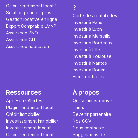
éviter des
avenir". Ce
Calcul rendement locatif
?
Cette vidé
est bien p
Solution pour les pros
ce secret 
études et s
Carte des rentabilités
Gestion locative en ligne
transforme
financière
Investir à Paris
Expert Comptable LMNP
traditionne
mener à de
Investir à Lyon
Assurance PNO
question.
sans jamais
Investir à Marseille
Assurance GLI
points de 
Investir à Bordeaux
Assurance habitation
propose un
Investir à Lille
et accessib
Investir à Toulouse
Investir à Nantes
Investir à Rouen
Biens rentables
Ressources
À propos
App Horiz Alertes
Qui sommes-nous ?
Plugin rendement locatif
Tarifs
Crédit immobilier
Devenir partenaire
Investissement immobilier
Nos CGV
Investissement locatif
Nous contacter
Calcul rendement locatif
Suggestions de