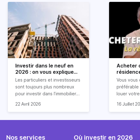
Investir dans le neuf en
Acheter o
2026 : on vous explique
résidence
tout !
règle sim
Les particuliers et investisseurs
Vous vous 
révélée
sont toujours plus nombreux
préférable
pour investir dans l’immobilier
louer votr
neuf. En effet, il existe de
principale ?
Souvent, o
22 Avril 2026
16 Juillet 2
nombreux avantages à choisir
expert en 
affirmation
ce type de bien. Nous vous
une décisi
comme "loue
expliquons tout dans cet
règle simpl
l'argent par
article.
peut vous 
faut invest
seulement 
principale 
Nos services
Où investir en 2026