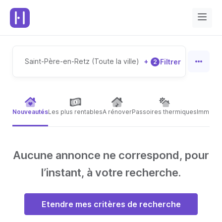
Saint-Père-en-Retz (Toute la ville)
+
Filtrer
2
Nouveautés
Les plus rentables
A rénover
Passoires thermiques
Immeubl
Aucune annonce ne correspond, pour
l’instant, à votre recherche.
Etendre mes critères de recherche