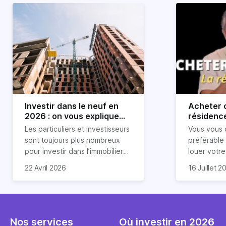
Investir dans le neuf en
Acheter o
2026 : on vous explique
résidence
tout !
règle sim
Les particuliers et investisseurs
Vous vous 
révélée
sont toujours plus nombreux
préférable
pour investir dans l’immobilier
louer votr
neuf. En effet, il existe de
principale ?
Souvent, o
22 Avril 2026
16 Juillet 2
nombreux avantages à choisir
expert en 
affirmation
ce type de bien. Nous vous
une décisi
comme "loue
expliquons tout dans cet
règle simpl
l'argent par
article.
peut vous 
faut invest
seulement 
principale 
Nos services
Où investir en 2026