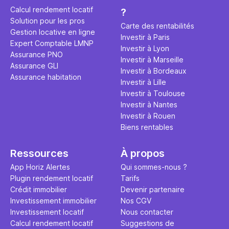
éviter des
avenir". Ce
Calcul rendement locatif
?
Cette vidé
est bien p
Solution pour les pros
ce secret 
études et s
Carte des rentabilités
Gestion locative en ligne
transforme
financière
Investir à Paris
Expert Comptable LMNP
traditionne
mener à de
Investir à Lyon
Assurance PNO
question.
sans jamais
Investir à Marseille
Assurance GLI
points de 
Investir à Bordeaux
Assurance habitation
propose un
Investir à Lille
et accessib
Investir à Toulouse
Investir à Nantes
Investir à Rouen
Biens rentables
Ressources
À propos
App Horiz Alertes
Qui sommes-nous ?
Plugin rendement locatif
Tarifs
Crédit immobilier
Devenir partenaire
Investissement immobilier
Nos CGV
Investissement locatif
Nous contacter
Calcul rendement locatif
Suggestions de