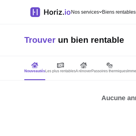
Nos services
Biens rentables
Trouver
un bien rentable
Nouveautés
Les plus rentables
A rénover
Passoires thermiques
Imme
Aucune ann