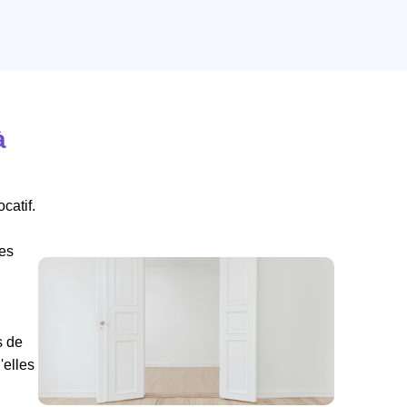
à
catif.
ées
s de
elles