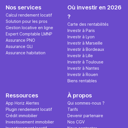
seulement 
principale 
Nos services
Où investir en 2026
éviter des
avenir". Ce
Calcul rendement locatif
?
Cette vidé
est bien p
Solution pour les pros
ce secret 
études et s
Carte des rentabilités
Gestion locative en ligne
transforme
financière
Investir à Paris
Expert Comptable LMNP
traditionne
mener à de
Investir à Lyon
Assurance PNO
question.
sans jamais
Investir à Marseille
Assurance GLI
points de 
Investir à Bordeaux
Assurance habitation
propose un
Investir à Lille
et accessib
Investir à Toulouse
Investir à Nantes
Investir à Rouen
Biens rentables
Ressources
À propos
App Horiz Alertes
Qui sommes-nous ?
Plugin rendement locatif
Tarifs
Crédit immobilier
Devenir partenaire
Investissement immobilier
Nos CGV