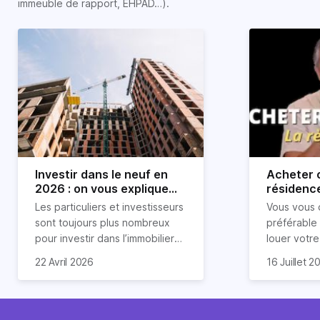
immeuble de rapport, EHPAD…).
Investir dans le neuf en
Acheter o
2026 : on vous explique
résidence
tout !
règle sim
Les particuliers et investisseurs
Vous vous 
révélée
sont toujours plus nombreux
préférable
pour investir dans l’immobilier
louer votr
neuf. En effet, il existe de
principale ?
Souvent, o
22 Avril 2026
16 Juillet 2
nombreux avantages à choisir
expert en 
affirmation
ce type de bien. Nous vous
une décisi
comme "loue
expliquons tout dans cet
règle simpl
l'argent par
article.
peut vous 
faut invest