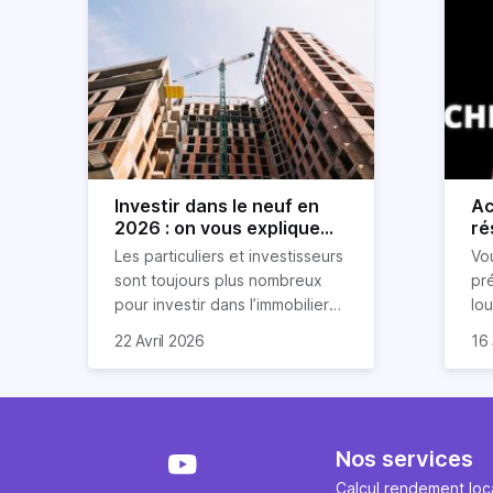
Investir dans le neuf en
Ac
2026 : on vous explique
ré
tout !
rè
Les particuliers et investisseurs
Vo
ré
sont toujours plus nombreux
pr
pour investir dans l’immobilier
lo
neuf. En effet, il existe de
pri
So
22 Avril 2026
16 
nombreux avantages à choisir
ex
af
ce type de bien. Nous vous
un
com
expliquons tout dans cet
règ
l'a
article.
pe
fau
se
pri
Nos services
év
ave
Calcul rendement loca