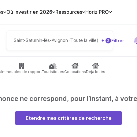
es
Où investir en 2026
Ressources
Horiz PRO
Saint-Saturnin-lès-Avignon (Toute la ville)
+
Filtrer
2
s
Immeubles de rapport
Touristiques
Colocations
Déjà loués
nce ne correspond, pour l’instant, à votr
Etendre mes critères de recherche