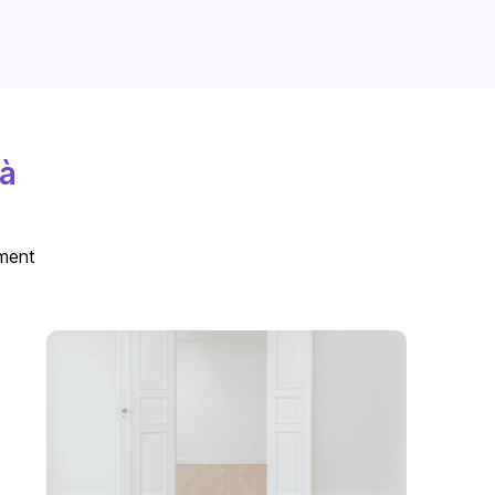
 à
ement