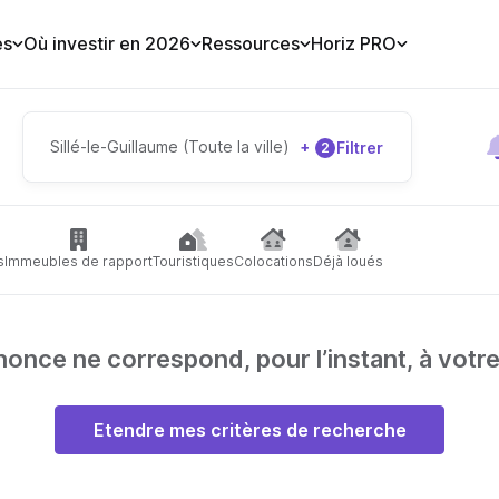
es
Où investir en 2026
Ressources
Horiz PRO
Sillé-le-Guillaume (Toute la ville)
+
Filtrer
2
s
Immeubles de rapport
Touristiques
Colocations
Déjà loués
nce ne correspond, pour l’instant, à votr
Etendre mes critères de recherche