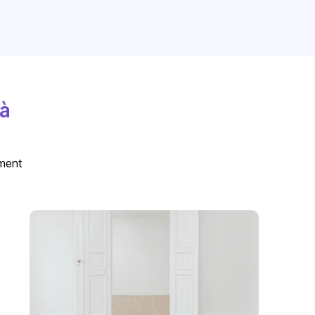
 à
ement