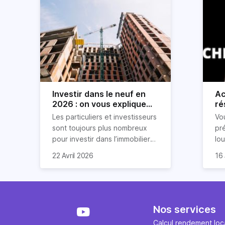
Investir dans le neuf en
Ac
2026 : on vous explique
ré
tout !
rè
Les particuliers et investisseurs
Vo
ré
sont toujours plus nombreux
pr
pour investir dans l’immobilier
lo
neuf. En effet, il existe de
pri
So
22 Avril 2026
16 
nombreux avantages à choisir
ex
af
ce type de bien. Nous vous
un
com
expliquons tout dans cet
règ
l'a
article.
pe
fau
se
pri
Nos services
év
ave
Calcul rendement loca