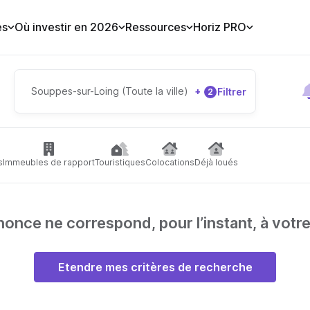
es
Où investir en 2026
Ressources
Horiz PRO
Souppes-sur-Loing (Toute la ville)
+
Filtrer
2
s
Immeubles de rapport
Touristiques
Colocations
Déjà loués
nce ne correspond, pour l’instant, à votr
Etendre mes critères de recherche