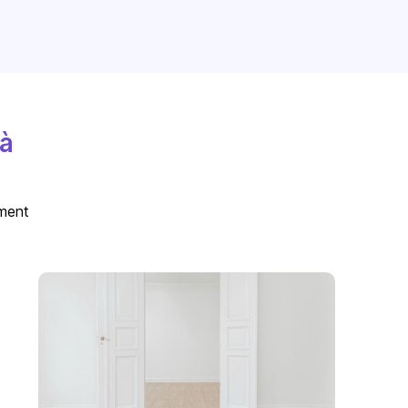
 à
ement