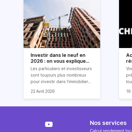
Investir dans le neuf en
Ac
2026 : on vous explique
ré
tout !
rè
Les particuliers et investisseurs
Vo
ré
sont toujours plus nombreux
pr
pour investir dans l’immobilier
lo
neuf. En effet, il existe de
pri
So
22 Avril 2026
16 
nombreux avantages à choisir
ex
af
ce type de bien. Nous vous
un
com
expliquons tout dans cet
règ
l'a
article.
pe
fau
se
pri
Nos services
év
ave
Calcul rendement loca