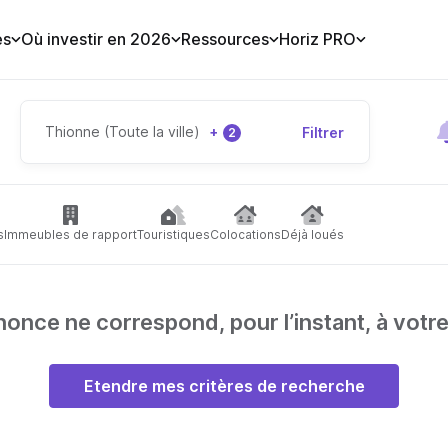
es
Où investir en 2026
Ressources
Horiz PRO
Thionne (Toute la ville)
+
Filtrer
2
s
Immeubles de rapport
Touristiques
Colocations
Déjà loués
nce ne correspond, pour l’instant, à votr
Etendre mes critères de recherche