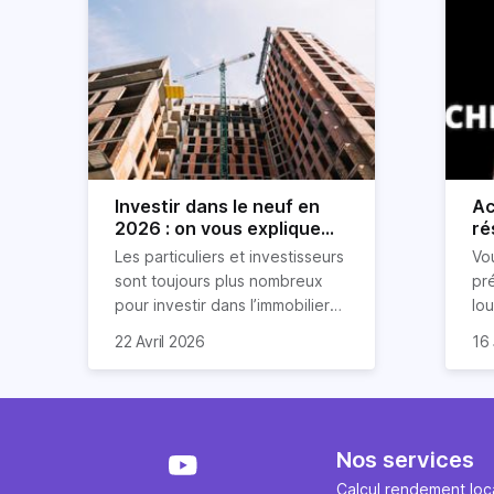
Investir dans le neuf en
Ac
2026 : on vous explique
ré
tout !
rè
Les particuliers et investisseurs
Vo
ré
sont toujours plus nombreux
pr
pour investir dans l’immobilier
lo
neuf. En effet, il existe de
pri
So
22 Avril 2026
16 
nombreux avantages à choisir
ex
af
ce type de bien. Nous vous
un
com
expliquons tout dans cet
règ
l'a
article.
pe
fau
se
pri
Nos services
év
ave
Calcul rendement loca