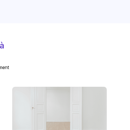
 à
ement