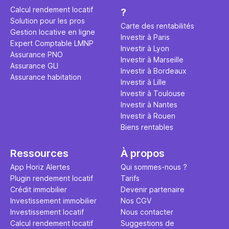
éviter des
avenir". Ce
Calcul rendement locatif
?
Cette vidé
est bien p
Solution pour les pros
ce secret 
études et s
Carte des rentabilités
Gestion locative en ligne
transforme
financière
Investir à Paris
Expert Comptable LMNP
traditionne
mener à de
Investir à Lyon
Assurance PNO
question.
sans jamais
Investir à Marseille
Assurance GLI
points de 
Investir à Bordeaux
Assurance habitation
propose un
Investir à Lille
et accessib
Investir à Toulouse
Investir à Nantes
Investir à Rouen
Biens rentables
Ressources
À propos
App Horiz Alertes
Qui sommes-nous ?
Plugin rendement locatif
Tarifs
Crédit immobilier
Devenir partenaire
Investissement immobilier
Nos CGV
Investissement locatif
Nous contacter
Calcul rendement locatif
Suggestions de