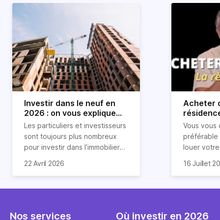
Investir dans le neuf en
Acheter o
2026 : on vous explique
résidence
tout !
règle sim
Les particuliers et investisseurs
Vous vous 
révélée
sont toujours plus nombreux
préférable
pour investir dans l’immobilier
louer votr
neuf. En effet, il existe de
principale ?
Souvent, o
22 Avril 2026
16 Juillet 2
nombreux avantages à choisir
expert en 
affirmation
ce type de bien. Nous vous
une décisi
comme "loue
expliquons tout dans cet
règle simpl
l'argent par
article.
peut vous 
faut invest
seulement 
principale 
Nos services
Où investir en 2026