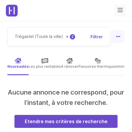
Trégastel (Toute la ville)
+
Filtrer
2
Nouveautés
Les plus rentables
A rénover
Passoires thermiques
Immeubl
Aucune annonce ne correspond, pour
l’instant, à votre recherche.
Etendre mes critères de recherche