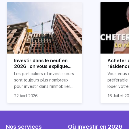
Investir dans le neuf en
Acheter o
2026 : on vous explique
résidence
tout !
règle sim
Les particuliers et investisseurs
Vous vous 
révélée
sont toujours plus nombreux
préférable
pour investir dans l’immobilier
louer votr
neuf. En effet, il existe de
principale ?
Souvent, o
22 Avril 2026
16 Juillet 2
nombreux avantages à choisir
expert en 
affirmation
ce type de bien. Nous vous
une décisi
comme "loue
expliquons tout dans cet
règle simpl
l'argent par
article.
peut vous 
faut invest
seulement 
principale 
Nos services
Où investir en 2026