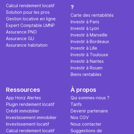
éviter des
avenir". Ce
Calcul rendement locatif
?
Cette vidé
est bien p
Solution pour les pros
ce secret 
études et s
Carte des rentabilités
Gestion locative en ligne
transforme
financière
Investir à Paris
Expert Comptable LMNP
traditionne
mener à de
Investir à Lyon
Assurance PNO
question.
sans jamais
Investir à Marseille
Assurance GLI
points de 
Investir à Bordeaux
Assurance habitation
propose un
Investir à Lille
et accessib
Investir à Toulouse
Investir à Nantes
Investir à Rouen
Biens rentables
Ressources
À propos
App Horiz Alertes
Qui sommes-nous ?
Plugin rendement locatif
Tarifs
Crédit immobilier
Devenir partenaire
Investissement immobilier
Nos CGV
Investissement locatif
Nous contacter
Calcul rendement locatif
Suggestions de