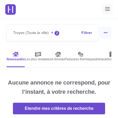
Troyes (Toute la ville)
+
Filtrer
2
Nouveautés
Les plus rentables
A rénover
Passoires thermiques
Immeubles de r
Aucune annonce ne correspond, pour
l’instant, à votre recherche.
Etendre mes critères de recherche