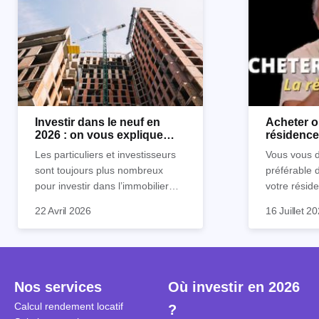
Investir dans le neuf en
Acheter o
2026 : on vous explique
résidence 
tout !
règle sim
Les particuliers et investisseurs
Vous vous d
sont toujours plus nombreux
préférable 
pour investir dans l’immobilier
votre réside
neuf. En effet, il existe de
Inutile d'êt
Souvent, o
22 Avril 2026
16 Juillet 2
nombreux avantages à choisir ce
pour prendr
affirmation
type de bien. Nous vous
éclairée. U
"louer, c'est
expliquons tout dans cet article.
la règle de
fenêtres" ou
à trancher 
sa résidenc
secondes et
sécuriser so
Nos services
Où investir en 2026
coûteuses. 
Cependant, l
Calcul rendement locatif
?
révèle ce s
plus nuancé