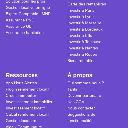
Solution pour les pros
transforme 
simulations
Carte des rentabilités
Gestion locative en ligne
traditionnel
complexes 
Investir à Paris
Expert Comptable LMNP
débats sans
Investir à Lyon
Assurance PNO
réconcilier 
Investir à Marseille
Assurance GLI
vue. Cette 
Investir à Bordeaux
Assurance habitation
approche si
Investir à Lille
tous.
Investir à Toulouse
Investir à Nantes
Investir à Rouen
Biens rentables
Ressources
À propos
App Horiz Alertes
Qui sommes-nous ?
Plugin rendement locatif
Tarifs
Crédit immobilier
Devenir partenaire
Investissement immobilier
Nos CGV
Investissement locatif
Nous contacter
Calcul rendement locatif
Suggestions de
Gestion locataire
fonctionnalités
Aide - Communauté