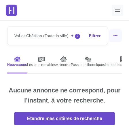
Val-et-Châtillon (Toute la ville)
+
Filtrer
2
Nouveautés
Les plus rentables
A rénover
Passoires thermiques
Immeubles de r
Aucune annonce ne correspond, pour
l’instant, à votre recherche.
Etendre mes critères de recherche