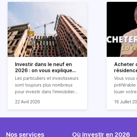
Investir dans le neuf en
Acheter o
2026 : on vous explique
résidence
tout !
règle sim
Les particuliers et investisseurs
Vous vous 
révélée
sont toujours plus nombreux
préférable
pour investir dans l’immobilier
louer votr
neuf. En effet, il existe de
principale ?
Souvent, o
22 Avril 2026
16 Juillet 2
nombreux avantages à choisir
expert en 
affirmation
ce type de bien. Nous vous
une décisi
comme "loue
expliquons tout dans cet
règle simpl
l'argent par
article.
peut vous 
faut invest
seulement 
principale 
Nos services
Où investir en 2026