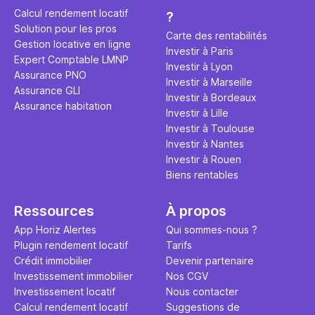
éviter des
avenir". Ce
Calcul rendement locatif
?
Cette vidé
est bien p
Solution pour les pros
ce secret 
études et s
Carte des rentabilités
Gestion locative en ligne
transforme
financière
Investir à Paris
Expert Comptable LMNP
traditionne
mener à de
Investir à Lyon
Assurance PNO
question.
sans jamais
Investir à Marseille
Assurance GLI
points de 
Investir à Bordeaux
Assurance habitation
propose un
Investir à Lille
et accessib
Investir à Toulouse
Investir à Nantes
Investir à Rouen
Biens rentables
Ressources
À propos
App Horiz Alertes
Qui sommes-nous ?
Plugin rendement locatif
Tarifs
Crédit immobilier
Devenir partenaire
Investissement immobilier
Nos CGV
Investissement locatif
Nous contacter
Calcul rendement locatif
Suggestions de