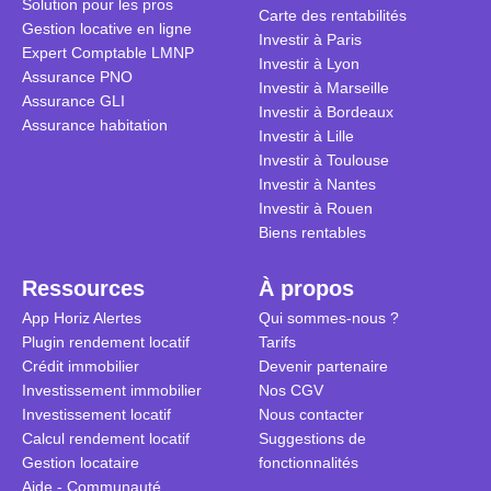
Solution pour les pros
transforme 
simulations
Carte des rentabilités
Gestion locative en ligne
traditionnel
complexes 
Investir à Paris
Expert Comptable LMNP
débats sans
Investir à Lyon
Assurance PNO
réconcilier 
Investir à Marseille
Assurance GLI
vue. Cette 
Investir à Bordeaux
Assurance habitation
approche si
Investir à Lille
tous.
Investir à Toulouse
Investir à Nantes
Investir à Rouen
Biens rentables
Ressources
À propos
App Horiz Alertes
Qui sommes-nous ?
Plugin rendement locatif
Tarifs
Crédit immobilier
Devenir partenaire
Investissement immobilier
Nos CGV
Investissement locatif
Nous contacter
Calcul rendement locatif
Suggestions de
Gestion locataire
fonctionnalités
Aide - Communauté