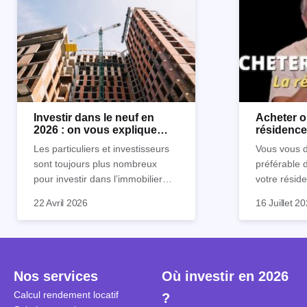
Investir dans le neuf en
Acheter o
2026 : on vous explique
résidence 
tout !
règle sim
Les particuliers et investisseurs
Vous vous d
sont toujours plus nombreux
préférable 
pour investir dans l’immobilier
votre réside
neuf. En effet, il existe de
Inutile d'êt
Souvent, o
22 Avril 2026
16 Juillet 2
nombreux avantages à choisir ce
pour prendr
affirmation
type de bien. Nous vous
éclairée. U
"louer, c'est
expliquons tout dans cet article.
la règle de
fenêtres" ou
à trancher 
sa résidenc
secondes et
sécuriser so
Nos services
Où investir en 2026
coûteuses. 
Cependant, l
Calcul rendement locatif
?
révèle ce s
plus nuancé