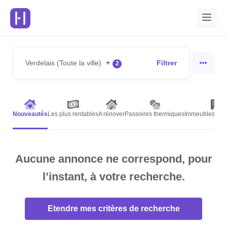
Verdelais (Toute la ville)
+
Filtrer
2
Nouveautés
Les plus rentables
A rénover
Passoires thermiques
Immeubles de r
Aucune annonce ne correspond, pour
l’instant, à votre recherche.
Etendre mes critères de recherche