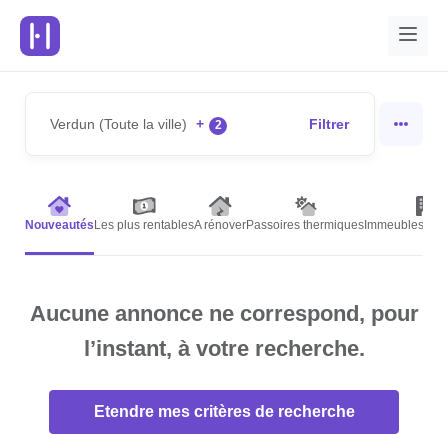
Verdun (Toute la ville)
+
Filtrer
2
Nouveautés
Les plus rentables
A rénover
Passoires thermiques
Immeubles de r
Aucune annonce ne correspond, pour
l’instant, à votre recherche.
Etendre mes critères de recherche