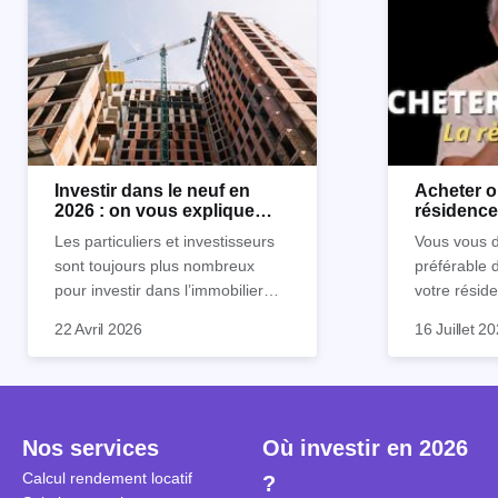
Investir dans le neuf en
Acheter o
2026 : on vous explique
résidence 
tout !
règle sim
Les particuliers et investisseurs
Vous vous d
sont toujours plus nombreux
préférable 
pour investir dans l’immobilier
votre réside
neuf. En effet, il existe de
Inutile d'êt
Souvent, o
22 Avril 2026
16 Juillet 2
nombreux avantages à choisir ce
pour prendr
affirmation
type de bien. Nous vous
éclairée. U
"louer, c'est
expliquons tout dans cet article.
la règle de
fenêtres" ou
à trancher 
sa résidenc
secondes et
sécuriser so
Nos services
Où investir en 2026
coûteuses. 
Cependant, l
Calcul rendement locatif
?
révèle ce s
plus nuancé