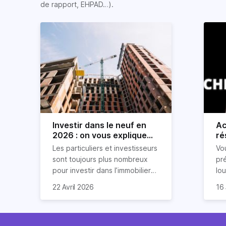
de rapport, EHPAD…).
Investir dans le neuf en
Ac
2026 : on vous explique
ré
tout !
rè
Les particuliers et investisseurs
Vo
ré
sont toujours plus nombreux
pr
pour investir dans l’immobilier
lo
neuf. En effet, il existe de
pri
So
22 Avril 2026
16 
nombreux avantages à choisir
ex
af
ce type de bien. Nous vous
un
com
expliquons tout dans cet
règ
l'a
article.
pe
fau