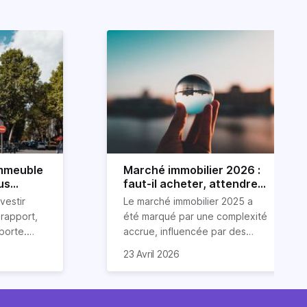
immeuble
Marché immobilier 2026 :
us
faut-il acheter, attendre
ou vendre ?
vestir
Le marché immobilier 2025 a
rapport,
été marqué par une complexité
pporte.
accrue, influencée par des
sseurs
facteurs tels qu’une crise
Examinons dans cet article les
23 Avril 2026
ien
immobilière, une inflation
tendances immobilières de
e un
croissante et la tendance
l'année écoulée et esquissons
 condition
haussière des taux d'intérêts.
des prévisions pour 2026. Il est
r bien
bon de préciser qu'il est