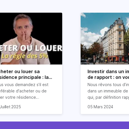
heter ou louer sa
Investir dans un 
sidence principale : la
de rapport : on vo
gle simple des 5%
explique tout
us vous demandez s'il est
Nous rêvons tous d’in
vélée
éférable d'acheter ou de
dans un immeuble de 
uer votre résidence
qui, par définition ra
ncipale ? Inutile d'être un
uvent, on entend des
Pour tous les investi
Juillet 2025
05 Mars 2024
pert en finance pour prendre
firmations catégoriques
locatifs, ce type de b
e décision éclairée. Une
me "louer, c'est jeter
immobilier s’avère êtr
le simple, la règle des 5%,
rgent par les fenêtres" ou "il
placement rentable, à
ut vous aider à trancher en
t investir dans sa résidence
de bien le choisir pou