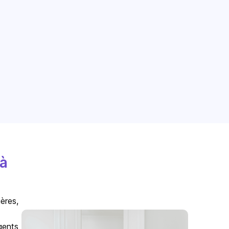
 à
ères,
gents