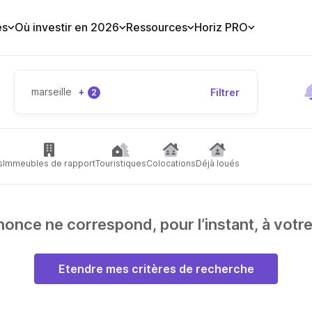
es
Où investir en 2026
Ressources
Horiz PRO
marseille
+
Filtrer
2
s
Immeubles de rapport
Touristiques
Colocations
Déjà loués
nce ne correspond, pour l’instant, à votr
Etendre mes critères de recherche