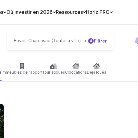
es
Où investir en 2026
Ressources
Horiz PRO
Brives-Charensac (Toute la ville)
+
Filtrer
4
s
Immeubles de rapport
Touristiques
Colocations
Déjà loués