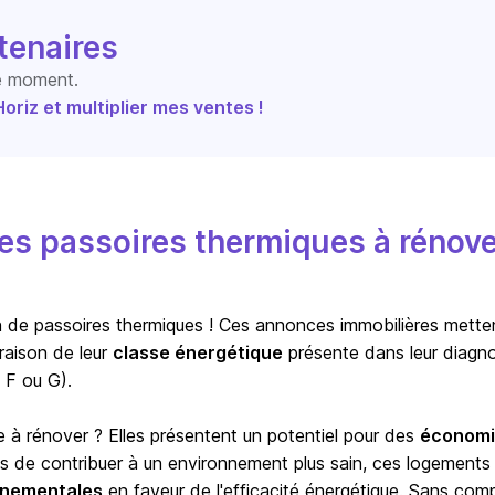
tenaires
le moment.
riz et multiplier mes ventes !
s passoires thermiques à rénove
ion de passoires thermiques ! Ces annonces immobilières mette
raison de leur
classe énergétique
présente dans leur diagno
 F ou G).
e à rénover ? Elles présentent un potentiel pour des
économi
us de contribuer à un environnement plus sain, ces logements
ernementales
en faveur de l'efficacité énergétique. Sans com