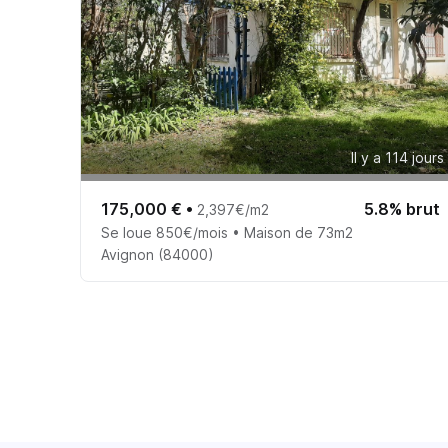
Il y a 114 jours
175,000 €
•
5.8% brut
2,397€/m2
Se loue 850€/mois • Maison de 73m2
Avignon (84000)