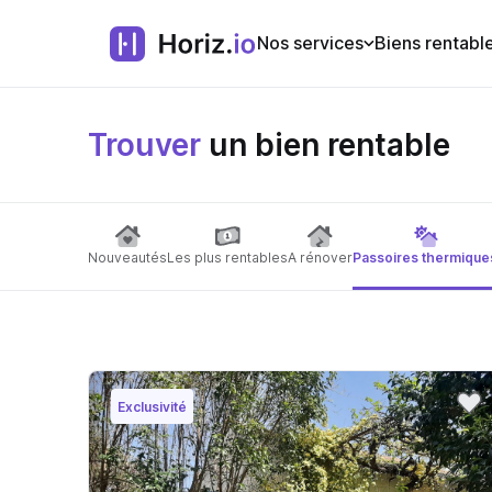
Nos services
Biens rentabl
Trouver
un bien rentable
Nouveautés
Les plus rentables
A rénover
Passoires thermique
Exclusivité