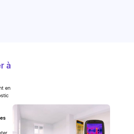
r à
nt en
stic
es
pter