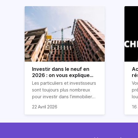
Investir dans le neuf en
Ac
2026 : on vous explique
ré
tout !
rè
Les particuliers et investisseurs
Vo
ré
sont toujours plus nombreux
pr
pour investir dans l’immobilier
lo
neuf. En effet, il existe de
pri
So
22 Avril 2026
16 
nombreux avantages à choisir
ex
af
ce type de bien. Nous vous
un
com
expliquons tout dans cet
règ
l'a
article.
pe
fau
se
pri