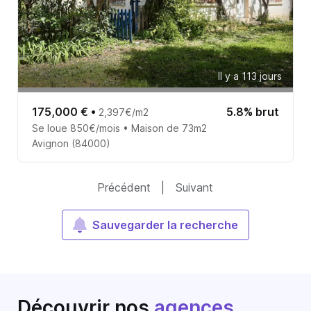
Il y a 113 jours
175,000 €
•
5.8% brut
2,397€/m2
Se loue 850€/mois • Maison de 73m2
Avignon (84000)
Précédent
|
Suivant
Sauvegarder la recherche
Découvrir nos
agences