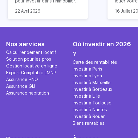
pour investir dans l’immobilier
louer votr
neuf. En effet, il existe de
principale ?
Souvent, o
22 Avril 2026
16 Juillet 2
nombreux avantages à choisir
expert en 
affirmation
ce type de bien. Nous vous
une décisi
comme "loue
expliquons tout dans cet
règle simpl
l'argent par
article.
peut vous 
faut invest
seulement 
principale 
Nos services
Où investir en 2026
éviter des
avenir". Ce
Calcul rendement locatif
?
Cette vidé
est bien p
Solution pour les pros
ce secret 
études et s
Carte des rentabilités
Gestion locative en ligne
transforme
financière
Investir à Paris
Expert Comptable LMNP
traditionne
mener à de
Investir à Lyon
Assurance PNO
question.
sans jamais
Investir à Marseille
Assurance GLI
points de 
Investir à Bordeaux
Assurance habitation
propose un
Investir à Lille
et accessib
Investir à Toulouse
Investir à Nantes
Investir à Rouen
Biens rentables