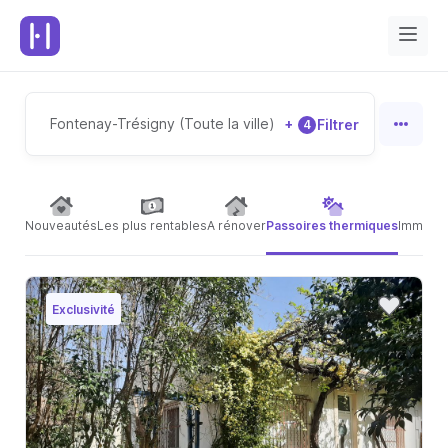
Fontenay-Trésigny (Toute la ville)
+
Filtrer
4
Nouveautés
Les plus rentables
A rénover
Passoires thermiques
Immeubl
Exclusivité