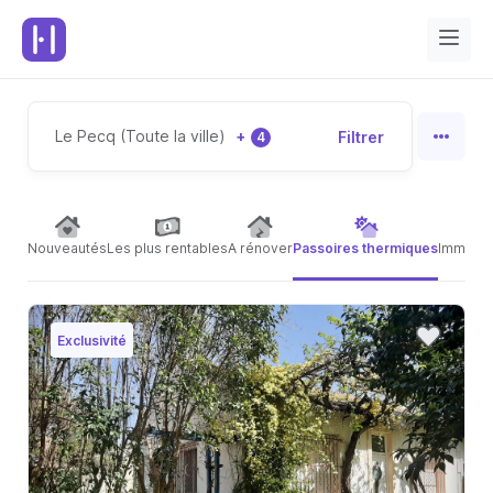
Le Pecq (Toute la ville)
+
Filtrer
4
Nouveautés
Les plus rentables
A rénover
Passoires thermiques
Immeubl
Exclusivité