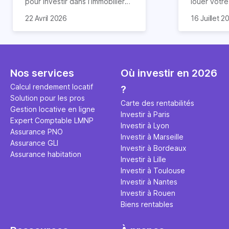
pour investir dans l’immobilier
louer votr
neuf. En effet, il existe de
principale ?
Souvent, o
22 Avril 2026
16 Juillet 2
nombreux avantages à choisir
expert en 
affirmation
ce type de bien. Nous vous
une décisi
comme "loue
expliquons tout dans cet
règle simpl
l'argent par
article.
peut vous 
faut invest
seulement 
principale 
Nos services
Où investir en 2026
éviter des
avenir". Ce
Calcul rendement locatif
?
Cette vidé
est bien p
Solution pour les pros
ce secret 
études et s
Carte des rentabilités
Gestion locative en ligne
transforme
financière
Investir à Paris
Expert Comptable LMNP
traditionne
mener à de
Investir à Lyon
Assurance PNO
question.
sans jamais
Investir à Marseille
Assurance GLI
points de 
Investir à Bordeaux
Assurance habitation
propose un
Investir à Lille
et accessib
Investir à Toulouse
Investir à Nantes
Investir à Rouen
Biens rentables