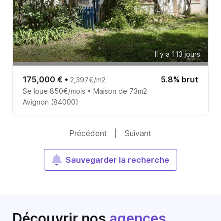
Il y a 113 jours
175,000 €
•
5.8% brut
2,397€/m2
Se loue 850€/mois • Maison de 73m2
Avignon (84000)
Précédent
|
Suivant
Sauvegarder la recherche
Découvrir nos
agences