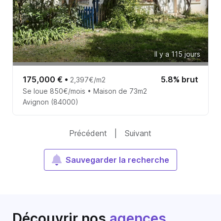
Il y a 115 jours
175,000 €
•
5.8% brut
2,397€/m2
Se loue 850€/mois • Maison de 73m2
Avignon (84000)
Précédent
|
Suivant
Sauvegarder la recherche
Découvrir nos
agences