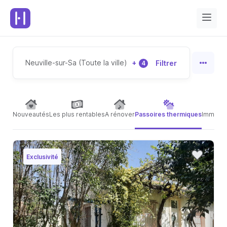
Neuville-sur-Sa (Toute la ville)
+
Filtrer
4
Nouveautés
Les plus rentables
A rénover
Passoires thermiques
Immeubl
Exclusivité