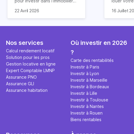
pour investir dans l’immobilier
louer votr
neuf. En effet, il existe de
principale ?
Souvent, o
22 Avril 2026
16 Juillet 2
nombreux avantages à choisir
expert en 
affirmation
ce type de bien. Nous vous
une décisi
comme "loue
expliquons tout dans cet
règle simpl
l'argent par
article.
peut vous 
faut invest
seulement 
principale 
Nos services
Où investir en 2026
éviter des
avenir". Ce
Calcul rendement locatif
?
Cette vidé
est bien p
Solution pour les pros
ce secret 
études et s
Carte des rentabilités
Gestion locative en ligne
transforme
financière
Investir à Paris
Expert Comptable LMNP
traditionne
mener à de
Investir à Lyon
Assurance PNO
question.
sans jamais
Investir à Marseille
Assurance GLI
points de 
Investir à Bordeaux
Assurance habitation
propose un
Investir à Lille
et accessib
Investir à Toulouse
Investir à Nantes
Investir à Rouen
Biens rentables