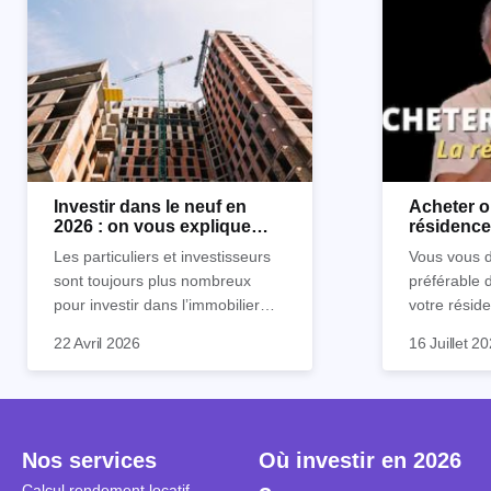
Investir dans le neuf en
Acheter o
2026 : on vous explique
résidence 
tout !
règle sim
Les particuliers et investisseurs
Vous vous d
sont toujours plus nombreux
préférable 
pour investir dans l’immobilier
votre réside
neuf. En effet, il existe de
Inutile d'êt
Souvent, o
22 Avril 2026
16 Juillet 2
nombreux avantages à choisir ce
pour prendr
affirmation
type de bien. Nous vous
éclairée. U
"louer, c'est
expliquons tout dans cet article.
la règle de
fenêtres" ou
à trancher 
sa résidenc
secondes et
sécuriser so
Nos services
Où investir en 2026
coûteuses. 
Cependant, l
Calcul rendement locatif