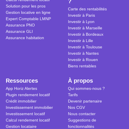
?
révèle ce s
plus nuancé
Solution pour les pros
transforme 
simulations
Carte des rentabilités
Gestion locative en ligne
traditionnel
complexes 
Investir à Paris
Expert Comptable LMNP
débats sans
Investir à Lyon
Assurance PNO
réconcilier 
Investir à Marseille
Assurance GLI
vue. Cette 
Investir à Bordeaux
Assurance habitation
approche si
Investir à Lille
tous.
Investir à Toulouse
Investir à Nantes
Investir à Rouen
Biens rentables
Ressources
À propos
App Horiz Alertes
Qui sommes-nous ?
Plugin rendement locatif
Tarifs
Crédit immobilier
Devenir partenaire
Investissement immobilier
Nos CGV
Investissement locatif
Nous contacter
Calcul rendement locatif
Suggestions de
Gestion locataire
fonctionnalités