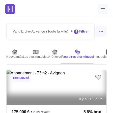
Val d'Erdre-Auxence (Toute la ville)
+
Filtrer
4
Nouveautés
Les plus rentables
A rénover
Passoires thermiques
Immeubles de 
Exclusivité
Il y a 115 jours
175,000 €
•
5.8% brut
2,397€/m2