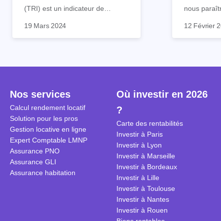
(TRI) est un indicateur de
nous paraît
rentabilité financière utilisé par
effet, on l’
19 Mars 2024
12 Février 
les investisseurs. Cet indicateur
bouche d’in
ne se limite pas aux
grosses soc
investissements locatifs
achète un 
immobiliers, il permet de
maison dest
comparer théoriquement
location, le
n'importe quel investissement.
pas forcéme
Nos services
Où investir en 2026
calcule à pe
mensuel et 
Calcul rendement locatif
?
loyers couvr
Solution pour les pros
Carte des rentabilités
bancaire et
Gestion locative en ligne
Investir à Paris
associées, 
Expert Comptable LMNP
Investir à Lyon
forcément d
Assurance PNO
Investir à Marseille
et détaillé
Assurance GLI
Investir à Bordeaux
critères à 
Assurance habitation
Investir à Lille
Investir à Toulouse
Investir à Nantes
Investir à Rouen
Biens rentables