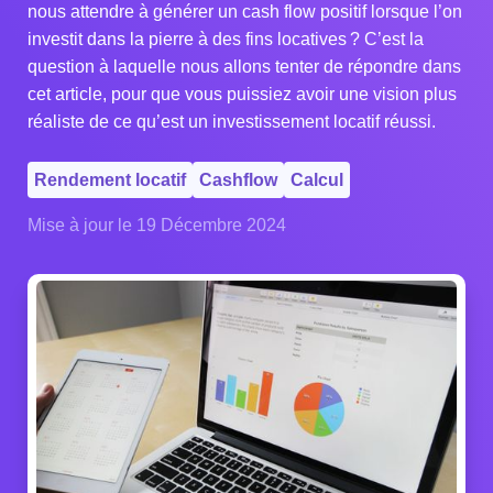
nous attendre à générer un cash flow positif lorsque l’on
investit dans la pierre à des fins locatives ? C’est la
question à laquelle nous allons tenter de répondre dans
cet article, pour que vous puissiez avoir une vision plus
réaliste de ce qu’est un investissement locatif réussi.
Rendement locatif
Cashflow
Calcul
Mise à jour le 19 Décembre 2024