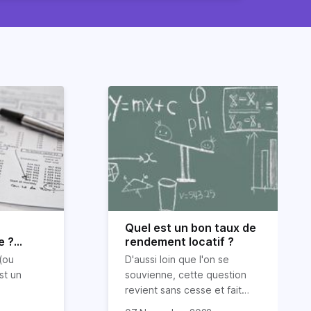
Quel est un bon taux de
e ?
rendement locatif ?
on)
(ou
D'aussi loin que l'on se
st un
souvienne, cette question
revient sans cesse et fait
souvent l'objet de longs
En tant que spécialiste de la