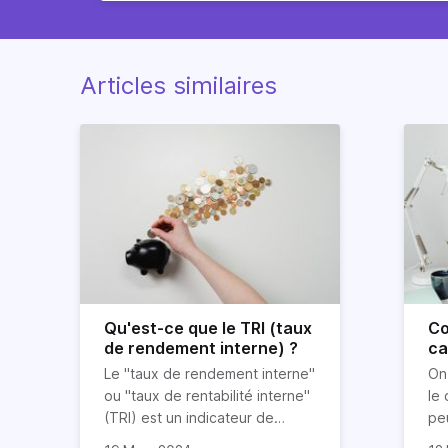
Articles similaires
Qu'est-ce que le TRI (taux
Co
de rendement interne) ?
ca
in
Le "taux de rendement interne"
On
ou "taux de rentabilité interne"
le
(TRI) est un indicateur de
pe
rentabilité financière utilisé par
co