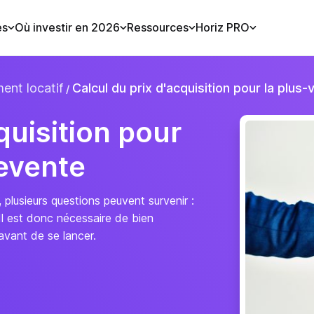
es
Où investir en 2026
Ressources
Horiz PRO
ent locatif
Calcul du prix d'acquisition pour la plus-
quisition pour
revente
 plusieurs questions peuvent survenir :
… Il est donc nécessaire de bien
 avant de se lancer.