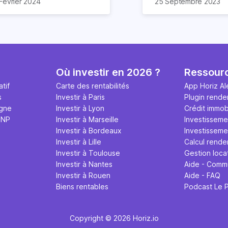
Février 2024
25 Septembre 2023
entend souvent dans la
investissement immobi
uche d’investisseurs ou de
locatif
. Il permet de 
osses sociétés. Quand on
le ratio entre la part 
hète un appartement ou une
revenus locatifs annue
ison destiné(e) à de la
montant investi. Cet 
ation, le terme cash-flow
s'exprime en pource
Où investir en 2026 ?
Ressour
est pas forcément évident.
parle également de
r
 calcule à peu près notre
locative
ou encore d
tif
Carte des rentabilités
App Horiz Al
édit mensuel et on se
locatif
.
s
Investir à Paris
Plugin rende
mande si les loyers
igne
Investir à Lyon
Crédit immobi
uvriront notre prêt bancaire
MNP
Investir à Marseille
Investisseme
 les charges associées, sans
Investir à Bordeaux
Investissemen
 soucier forcément du cash-
Investir à Lille
Calcul rende
w complet et détaillé, avec
Investir à Toulouse
Gestion loca
 nombreux critères à
Investir à Nantes
Aide - Comm
endre en compte.
Investir à Rouen
Aide - FAQ
Biens rentables
Podcast Le 
Copyright © 2026 Horiz.io