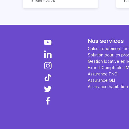
19 Mars 2024
12 
les investisseurs. Cet indicateur
l’
ne se limite pas aux
bo
investissements locatifs
gr
immobiliers, il permet de
ac
comparer théoriquement
ma
n'importe quel investissement.
loc
Nos services
n'
On
Calcul rendement loca
cr
Solution pour les pro
de
Gestion locative en l
co
Expert Comptable L
et
Assurance PNO
se
Assurance GLI
flo
Assurance habitation
de
pr