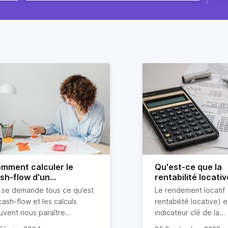
mment calculer le
Qu'est-ce que la
sh-flow d'un
rentabilité locativ
vestissement locatif ?
(calcul et définiti
 se demande tous ce qu’est
Le
rendement locatif
 cash-flow
et les calculs
rentabilité locative) e
uvent nous paraître
indicateur clé de la
mpliqués. En effet, on
performance
d’un