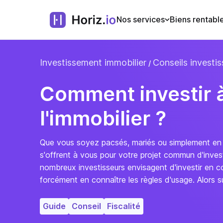
Nos services
Biens rentabl
Investissement immobilier
Conseils investis
Comment investir 
l'immobilier ?
Que vous soyez pacsés, mariés ou simplement en uni
s'offrent à vous pour votre projet commun d'inves
nombreux investisseurs envisagent d'investir en co
forcément en connaître les règles d'usage. Alors su
Guide
Conseil
Fiscalité