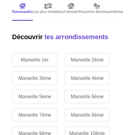
Nouveautés
Les plus rentables
A rénover
Passoires thermiques
Immeubles d
Découvrir
les arrondissements
Marseille 1er
Marseille 2ème
Marseille 3ème
Marseille 4ème
Marseille 5ème
Marseille 6ème
Marseille 7ème
Marseille 8ème
Marseille 9ème
Marseille 10ème