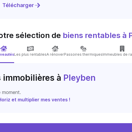
Télécharger
otre sélection de
biens rentables
à 
veautés
Les plus rentables
A rénover
Passoires thermiques
Immeubles de ra
s immobilières
à
Pleyben
le moment.
riz et multiplier mes ventes !