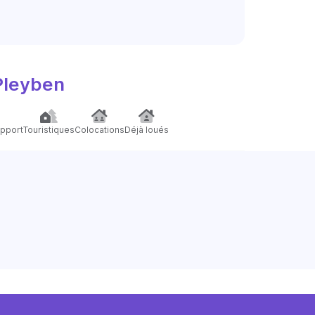
Pleyben
pport
Touristiques
Colocations
Déjà loués