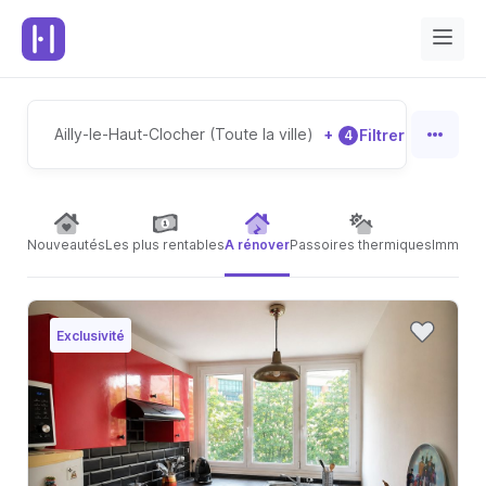
Ailly-le-Haut-Clocher (Toute la ville)
+
Filtrer
4
Nouveautés
Les plus rentables
A rénover
Passoires thermiques
Immeubl
Exclusivité