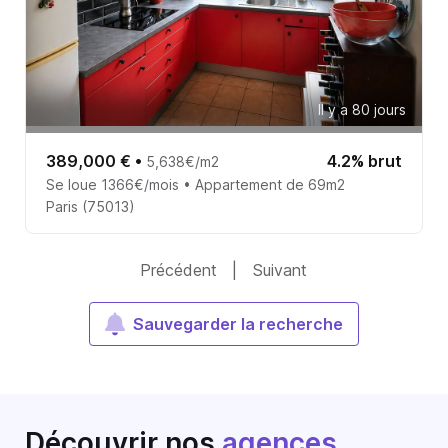
Il y a 80 jours
389,000 €
•
4.2% brut
5,638€/m2
Se loue 1366€/mois • Appartement de 69m2
Paris (75013)
Précédent
|
Suivant
Sauvegarder la recherche
Découvrir nos
agences