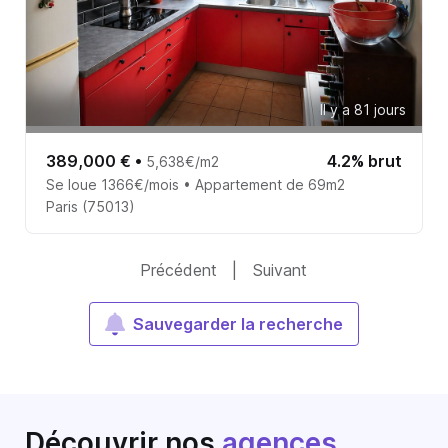
Il y a 81 jours
389,000 €
•
4.2% brut
5,638€/m2
Se loue 1366€/mois • Appartement de 69m2
Paris (75013)
Précédent
|
Suivant
Sauvegarder la recherche
Découvrir nos
agences