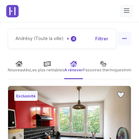
Andrésy (Toute la ville)
+
Filtrer
4
Nouveautés
Les plus rentables
A rénover
Passoires thermiques
Immeubl
Exclusivité