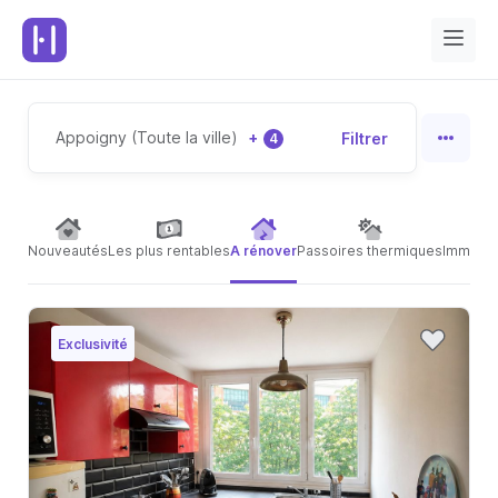
Appoigny (Toute la ville)
+
Filtrer
4
Nouveautés
Les plus rentables
A rénover
Passoires thermiques
Immeubl
Exclusivité