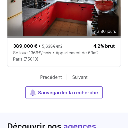
Il y a 80 jours
389,000 €
•
4.2% brut
5,638€/m2
Se loue 1366€/mois • Appartement de 69m2
Paris (75013)
Précédent
|
Suivant
Sauvegarder la recherche
Découvrir nos
agences