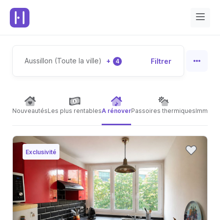
Aussillon (Toute la ville)
+
Filtrer
4
Nouveautés
Les plus rentables
A rénover
Passoires thermiques
Immeubl
Exclusivité