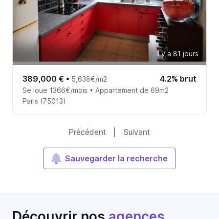
Il y a 81 jours
389,000 €
•
4.2% brut
5,638€/m2
Se loue 1366€/mois • Appartement de 69m2
Paris (75013)
Précédent
|
Suivant
Sauvegarder la recherche
Découvrir nos
agences