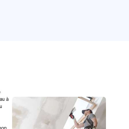
é
eau à
u
non,