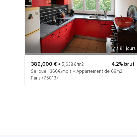
Il y a 81 jours
389,000 €
•
4.2% brut
5,638€/m2
Se loue 1366€/mois • Appartement de 69m2
Paris (75013)