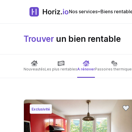
Nos services
Biens rentabl
Trouver
un bien rentable
Nouveautés
Les plus rentables
A rénover
Passoires thermique
Exclusivité