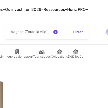
es
Où investir en 2026
Ressources
Horiz PRO
Avignon (Toute la ville)
+
Filtrer
4
s
Immeubles de rapport
Touristiques
Colocations
Déjà loués