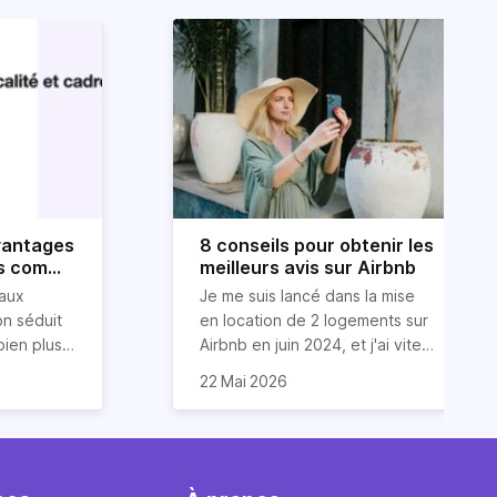
avantages
8 conseils pour obtenir les
es comme
meilleurs avis sur Airbnb
eurs
aux
Je me suis lancé dans la mise
on séduit
en location de 2 logements sur
bien plus
Airbnb en juin 2024, et j'ai vite
 personnes
omprendre
compris que la clé pour obtenir
Dans cet article, je vous
22 Mai 2026
nnelle,
le cadre
d'excellents avis réside dans
partage mes meilleurs conseils
les,
applicable
un savant cocktail de services
pour garantir des évaluations 5
tisseur,
s limites
exceptionnels, une
étoiles de la part de vos
gies
se de
communication fluide et des
invités. Ces astuces sont issues
tables, à
petites attentions qui font
de mon expérience