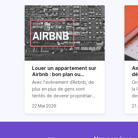
Louer un appartement sur
Ai
Airbnb : bon plan ou
dé
mauvaise idée
jo
Avec l'avènement d’Airbnb, de
On
plus en plus de gens sont
la 
tentés de devenir propriétaires
de
d’un appartement pour le louer
Ai
22 Mai 2026
21 
par la suite. On compte environ
qu
Je
25 000 à 30 000 logements à
Ho
art
Paris qui sont des meublés
co
bi
touristiques à plein temps.
l’i
Air
Louer en airbnb, est-ce
ou