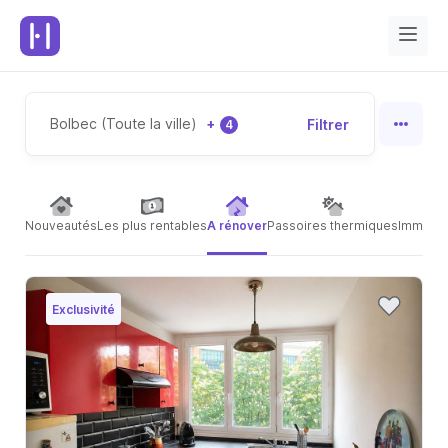
Bolbec (Toute la ville)
+
Filtrer
4
Nouveautés
Les plus rentables
A rénover
Passoires thermiques
Immeubl
Exclusivité