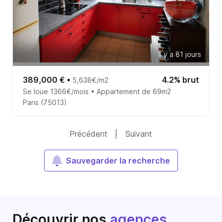
Il y a 81 jours
389,000 €
•
4.2% brut
5,638€/m2
Se loue 1366€/mois • Appartement de 69m2
Paris (75013)
Précédent
|
Suivant
Sauvegarder la recherche
Découvrir nos
agences