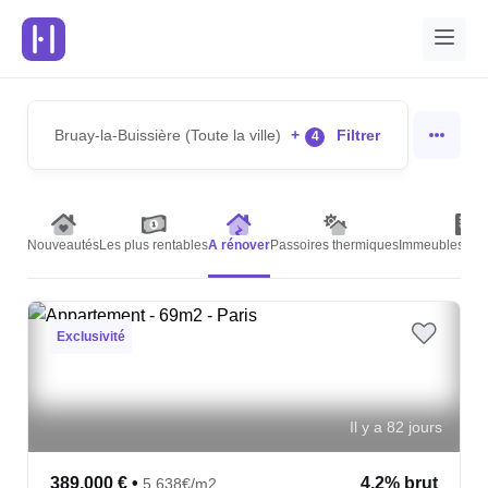
Bruay-la-Buissière (Toute la ville)
+
Filtrer
4
Nouveautés
Les plus rentables
A rénover
Passoires thermiques
Immeubles de 
Exclusivité
Il y a 82 jours
389,000 €
•
4.2% brut
5,638€/m2