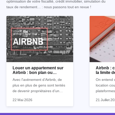
optimisation de votre fiscalité, crédit immobilier, simulation du
taux de rendement… : nous passons tout en revue !
Louer un appartement sur
Airbnb :
Airbnb : bon plan ou
la limite 
mauvaise idée
Avec l'avènement d’Airbnb, de
On entend d
plus en plus de gens sont tentés
location co
de devenir propriétaires d’un
plateformes
appartement pour le louer par la
devenue mi
22 Mai 2026
21 Juillet 2
suite. On compte environ 25 000
impossible.
Je vais don
à 30 000 logements à Paris qui
nous aimons
article les 
sont des meublés touristiques à
idées reçues
entendu) po