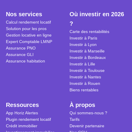
plein temps. Louer en airbnb,
plus de 120
est-ce rentable ? Quels sont les
encore ne p
Nos services
Où investir en 2026
frais à prévoir ? Les différentes
d’autres ré
Calcul rendement locatif
?
conditions à remplir ?
Investisseu
Solution pour les pros
maximiser 
Carte des rentabilités
Gestion locative en ligne
Airbnb tout
Investir à Paris
Expert Comptable LMNP
règles du je
Investir à Lyon
Assurance PNO
Investir à Marseille
Assurance GLI
Investir à Bordeaux
Assurance habitation
Investir à Lille
Investir à Toulouse
Investir à Nantes
Investir à Rouen
Biens rentables
Ressources
À propos
App Horiz Alertes
Qui sommes-nous ?
Plugin rendement locatif
Tarifs
Crédit immobilier
Devenir partenaire