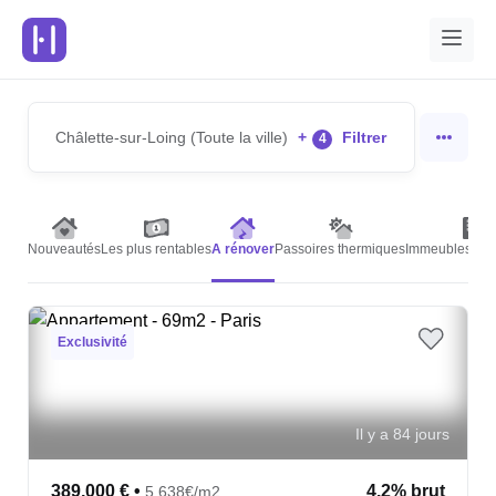
Châlette-sur-Loing (Toute la ville)
+
Filtrer
4
Nouveautés
Les plus rentables
A rénover
Passoires thermiques
Immeubles de 
Exclusivité
Il y a 84 jours
389,000 €
•
4.2% brut
5,638€/m2