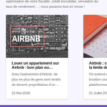
optimisation de votre fiscalité, crédit immobilier, simulation du
taux de rendement… : nous passons tout en revue !
Louer un appartement sur
Airbnb :
Airbnb : bon plan ou
la limite 
mauvaise idée
Avec l'avènement d’Airbnb, de
On entend d
plus en plus de gens sont tentés
location co
de devenir propriétaires d’un
plateformes
appartement pour le louer par la
devenue mi
22 Mai 2026
21 Juillet 2
suite. On compte environ 25 000
impossible.
Je vais don
à 30 000 logements à Paris qui
nous aimons
article les 
sont des meublés touristiques à
idées reçues
entendu) po