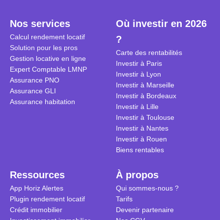
plein temps. Louer en airbnb,
plus de 120
est-ce rentable ? Quels sont les
encore ne p
Nos services
Où investir en 2026
frais à prévoir ? Les différentes
d’autres ré
Calcul rendement locatif
?
conditions à remplir ?
Investisseu
Solution pour les pros
maximiser 
Carte des rentabilités
Gestion locative en ligne
Airbnb tout
Investir à Paris
Expert Comptable LMNP
règles du je
Investir à Lyon
Assurance PNO
Investir à Marseille
Assurance GLI
Investir à Bordeaux
Assurance habitation
Investir à Lille
Investir à Toulouse
Investir à Nantes
Investir à Rouen
Biens rentables
Ressources
À propos
App Horiz Alertes
Qui sommes-nous ?
Plugin rendement locatif
Tarifs
Crédit immobilier
Devenir partenaire