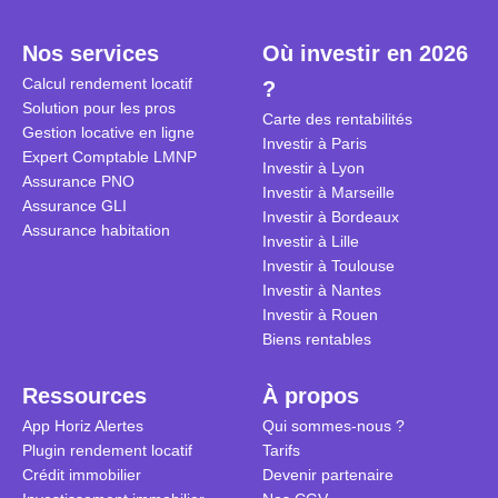
plein temps. Louer en airbnb,
plus de 120
est-ce rentable ? Quels sont les
encore ne p
Nos services
Où investir en 2026
frais à prévoir ? Les différentes
d’autres ré
Calcul rendement locatif
?
conditions à remplir ?
Investisseu
Solution pour les pros
maximiser 
Carte des rentabilités
Gestion locative en ligne
Airbnb tout
Investir à Paris
Expert Comptable LMNP
règles du je
Investir à Lyon
Assurance PNO
Investir à Marseille
Assurance GLI
Investir à Bordeaux
Assurance habitation
Investir à Lille
Investir à Toulouse
Investir à Nantes
Investir à Rouen
Biens rentables
Ressources
À propos
App Horiz Alertes
Qui sommes-nous ?
Plugin rendement locatif
Tarifs
Crédit immobilier
Devenir partenaire