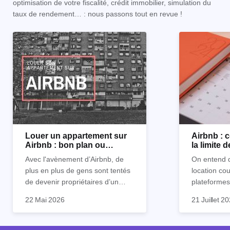
optimisation de votre fiscalité, crédit immobilier, simulation du
taux de rendement… : nous passons tout en revue !
Louer un appartement sur
Airbnb :
Airbnb : bon plan ou
la limite 
mauvaise idée
Avec l'avènement d’Airbnb, de
On entend d
plus en plus de gens sont tentés
location co
de devenir propriétaires d’un
plateformes
appartement pour le louer par la
devenue mi
22 Mai 2026
21 Juillet 2
suite. On compte environ 25 000
impossible.
Je vais don
à 30 000 logements à Paris qui
nous aimons
article les 
sont des meublés touristiques à
idées reçues
entendu) po