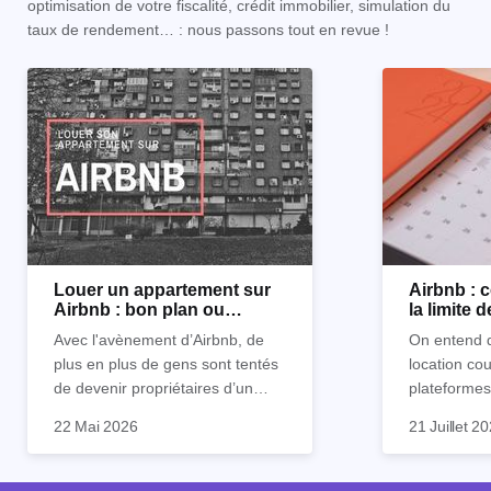
optimisation de votre fiscalité, crédit immobilier, simulation du
taux de rendement… : nous passons tout en revue !
Louer un appartement sur
Airbnb :
Airbnb : bon plan ou
la limite 
mauvaise idée
Avec l'avènement d’Airbnb, de
On entend d
plus en plus de gens sont tentés
location co
de devenir propriétaires d’un
plateformes
appartement pour le louer par la
devenue mi
22 Mai 2026
21 Juillet 2
suite. On compte environ 25 000
impossible.
Je vais don
à 30 000 logements à Paris qui
nous aimons
article les 
sont des meublés touristiques à
idées reçues
entendu) po