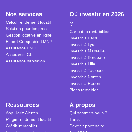
plein temps. Louer en airbnb,
plus de 120
est-ce rentable ? Quels sont les
encore ne p
Nos services
Où investir en 2026
frais à prévoir ? Les différentes
d’autres ré
Calcul rendement locatif
?
conditions à remplir ?
Investisseu
Solution pour les pros
maximiser 
Carte des rentabilités
Gestion locative en ligne
Airbnb tout
Investir à Paris
Expert Comptable LMNP
règles du je
Investir à Lyon
Assurance PNO
Investir à Marseille
Assurance GLI
Investir à Bordeaux
Assurance habitation
Investir à Lille
Investir à Toulouse
Investir à Nantes
Investir à Rouen
Biens rentables
Ressources
À propos
App Horiz Alertes
Qui sommes-nous ?
Plugin rendement locatif
Tarifs
Crédit immobilier
Devenir partenaire