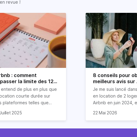
en revue !
rbnb : comment
8 conseils pour ob
passer la limite des 120
meilleurs avis sur
urs ?
 entend de plus en plus que
Je me suis lancé dans
location courte durée sur
en location de 2 log
s plateformes telles que
Airbnb en juin 2024, et
rbnb est devenue mission
compris que la clé po
Dans cet article, je v
Juillet 2025
22 Mai 2026
asi impossible. Mais chez
 vais donc explorer dans cet
d'excellents avis rés
partage mes meilleurs
riz, nous aimons tordre le
icle les stratégies (légales
un savant cocktail de
pour garantir des éva
u aux idées reçues sur
en entendu) pour louer sur
exceptionnels, une
étoiles de la part de 
mmobilier.
bnb plus de 120 jours par an
communication fluide
invités. Ces astuces 