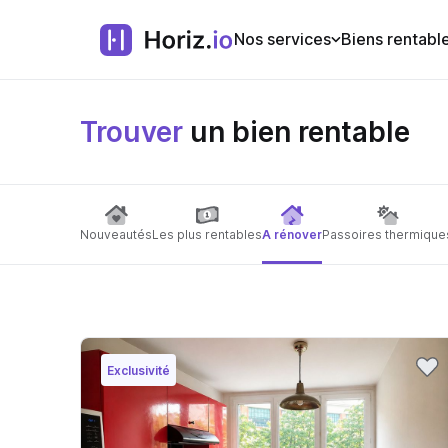
Nos services
Biens rentabl
Trouver
un bien rentable
Nouveautés
Les plus rentables
A rénover
Passoires thermique
Exclusivité