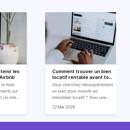
tenir les
Comment trouver un bien
 Airbnb
locatif rentable avant tout
le monde ?
 la mise
Vous cherchez désespérément
ements sur
un bien pour investir en
 j'ai vite
immobilier locatif ? Voici une
ur obtenir
ous
astuce (méconnue) pour
22 Mai 2026
ide dans
 conseils
trouver un bien
 services
luations 5
locatif rentable et avant tout le
vos
monde. Et cerise sur le gâteau :
 et des
sont issues
sans dépenser trop d’énergie