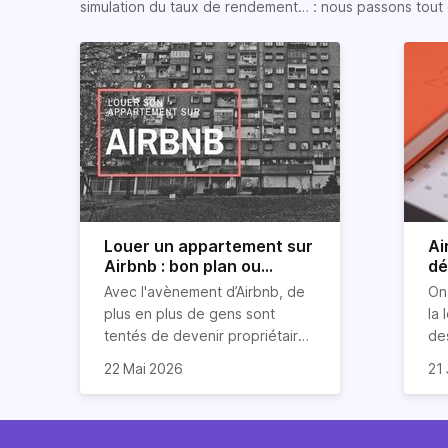
simulation du taux de rendement… : nous passons tout 
Louer un appartement sur
Ai
Airbnb : bon plan ou
dé
mauvaise idée
jo
Avec l'avènement d’Airbnb, de
On
plus en plus de gens sont
la 
tentés de devenir propriétaires
de
d’un appartement pour le louer
Ai
22 Mai 2026
21 
par la suite. On compte environ
qu
Je
25 000 à 30 000 logements à
Ho
art
Paris qui sont des meublés
co
bi
touristiques à plein temps.
l’i
Air