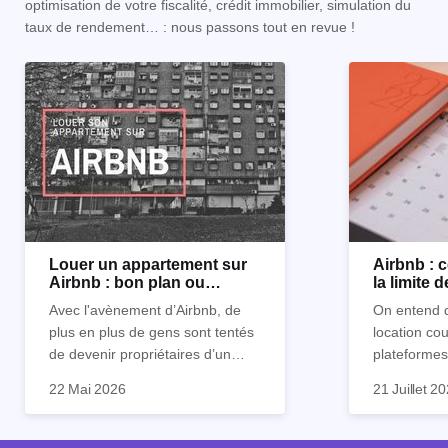
optimisation de votre fiscalité, crédit immobilier, simulation du
taux de rendement… : nous passons tout en revue !
Louer un appartement sur
Airbnb :
Airbnb : bon plan ou
la limite 
mauvaise idée
Avec l'avènement d’Airbnb, de
On entend d
plus en plus de gens sont tentés
location co
de devenir propriétaires d’un
plateformes
appartement pour le louer par la
devenue mi
22 Mai 2026
21 Juillet 2
suite. On compte environ 25 000
impossible.
Je vais don
à 30 000 logements à Paris qui
nous aimons
article les 
sont des meublés touristiques à
idées reçues
entendu) po