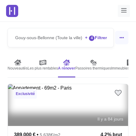
Gouy-sous-Bellonne (Toute la ville)
+
Filtrer
4
Nouveautés
Les plus rentables
A rénover
Passoires thermiques
Immeubles de 
Exclusivité
Il y a 84 jours
389,000 €
•
4.2% brut
5,638€/m2