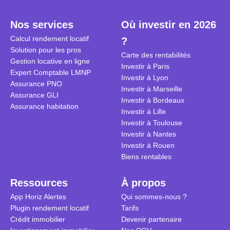
plein temps. Louer en airbnb,
plus de 120
est-ce rentable ? Quels sont les
encore ne p
Nos services
Où investir en 2026
frais à prévoir ? Les différentes
d’autres ré
Calcul rendement locatif
?
conditions à remplir ?
Investisseu
Solution pour les pros
maximiser 
Carte des rentabilités
Gestion locative en ligne
Airbnb tout
Investir à Paris
Expert Comptable LMNP
règles du je
Investir à Lyon
Assurance PNO
Investir à Marseille
Assurance GLI
Investir à Bordeaux
Assurance habitation
Investir à Lille
Investir à Toulouse
Investir à Nantes
Investir à Rouen
Biens rentables
Ressources
À propos
App Horiz Alertes
Qui sommes-nous ?
Plugin rendement locatif
Tarifs
Crédit immobilier
Devenir partenaire